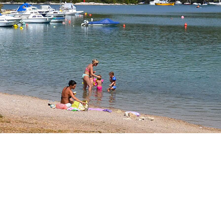
o na vzhodni strani polotoka Ubas.