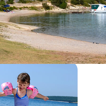
do prečudovite osamljene plaže Prešlicina, zaščitene z bohotno vegetacij