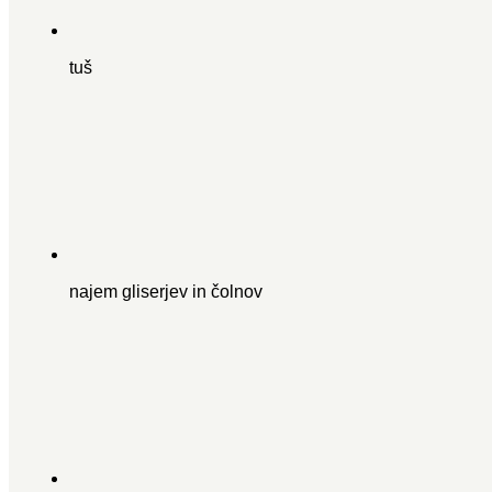
tuš
najem gliserjev in čolnov