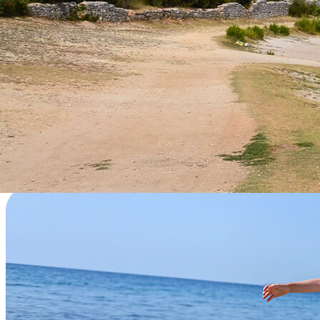
MIR IN OSAMA OB KRISTALNEM MORJU
Uživajte na slikoviti prodnati in skalnati plaži kampa ali se podajte 
PLAŽA