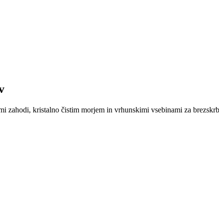
v
imi zahodi, kristalno čistim morjem in vrhunskimi vsebinami za brezskr