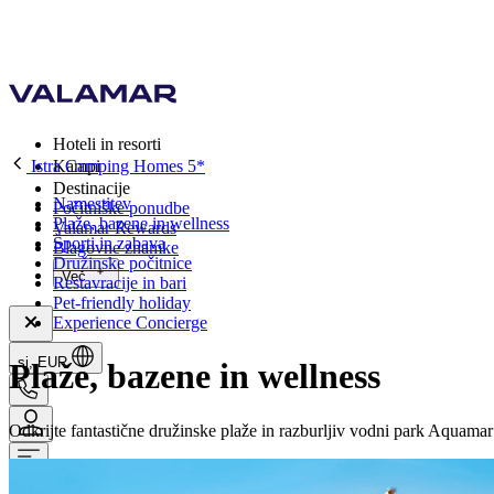
Hoteli in resorti
Istra Camping Homes 5*
Kampi
Destinacije
Namestitev
Počitniške ponudbe
Plaže, bazene in wellness
Valamar Rewards
Športi in zabava
Blagovne znamke
Družinske počitnice
Več
Restavracije in bari
Pet-friendly holiday
Experience Concierge
si, EUR
Plaže, bazene in wellness
Odkrijte fantastične družinske plaže in razburljiv vodni park Aquamar