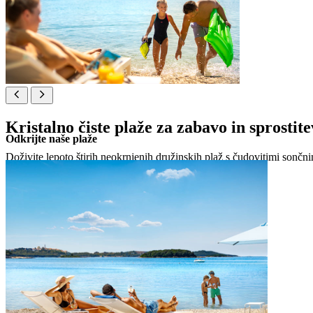
Kristalno čiste plaže za zabavo in sprostite
Odkrijte naše plaže
Doživite lepoto štirih neokrnjenih družinskih plaž s čudovitimi sončn