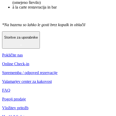
(omejeno število)
à la carte restavracija in bar
*Na bazenu so lahko le gosti brez kopalk in oblačil
Storitve za uporabnike
Pokličite nas
Online Check-in
Sprememba / odpoved rezervacije
Valamarjev center za kakovost
FAQ
Pogoji prodaje
Vložitev pritožb