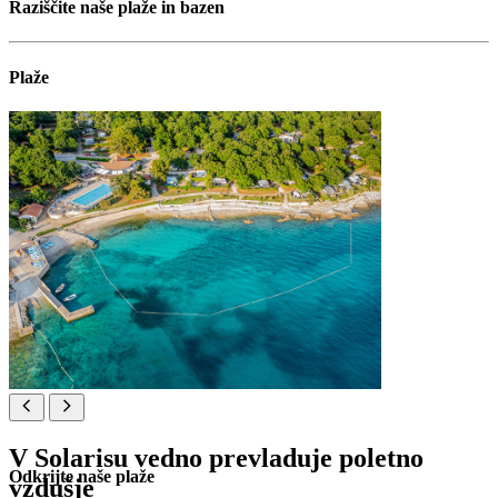
Raziščite naše plaže in bazen
Plaže
V Solarisu vedno prevladuje poletno
Odkrijte naše plaže
vzdušje