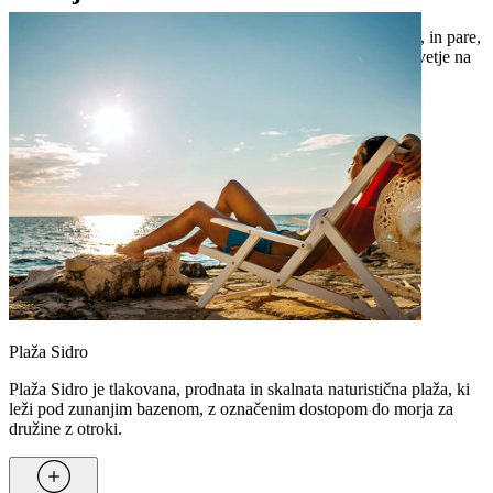
Naše plaže so idealne za družine, ki iščejo zabavo na soncu, in pare,
ki si želijo zasebnosti, ter ponujajo nepozabno poletno doživetje na
tlakovanih, prodnatih in skalnatih predelih.
Plaža Sidro
Plaža Sidro je tlakovana, prodnata in skalnata naturistična plaža, ki
leži pod zunanjim bazenom, z označenim dostopom do morja za
družine z otroki.