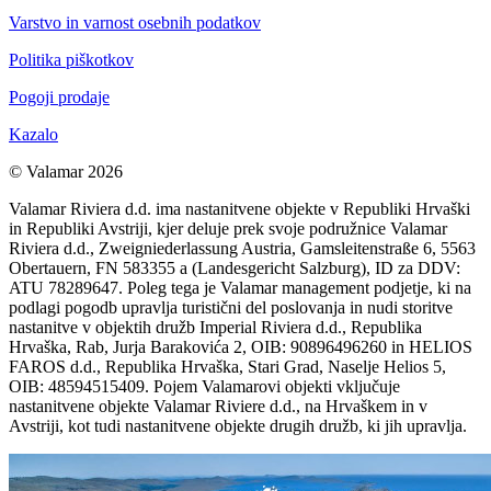
Varstvo in varnost osebnih podatkov
Politika piškotkov
Pogoji prodaje
Kazalo
© Valamar 2026
Valamar Riviera d.d. ima nastanitvene objekte v Republiki Hrvaški
in Republiki Avstriji, kjer deluje prek svoje podružnice Valamar
Riviera d.d., Zweigniederlassung Austria, Gamsleitenstraße 6, 5563
Obertauern, FN 583355 a (Landesgericht Salzburg), ID za DDV:
ATU 78289647. Poleg tega je Valamar management podjetje, ki na
podlagi pogodb upravlja turistični del poslovanja in nudi storitve
nastanitve v objektih družb Imperial Riviera d.d., Republika
Hrvaška, Rab, Jurja Barakovića 2, OIB: 90896496260 in HELIOS
FAROS d.d., Republika Hrvaška, Stari Grad, Naselje Helios 5,
OIB: 48594515409. Pojem Valamarovi objekti vključuje
nastanitvene objekte Valamar Riviere d.d., na Hrvaškem in v
Avstriji, kot tudi nastanitvene objekte drugih družb, ki jih upravlja.