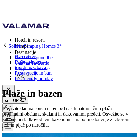
Hoteli in resorti
Solaris Camping Homes 3*
Kampi
Destinacije
Namestitev
Počitniške ponudbe
Plaže in bazen
Valamar Rewards
Športi in zabava
Blagovne znamke
Restavracije in bari
Več
Pet-friendly holiday
Plaže in bazen
si, EUR
Preživite dan na soncu na eni od naših naturističnih plaž s
prodnatimi obalami, skalami in tlakovanimi predeli. Osvežite se v
zunanjem sladkovodnem bazenu in si napolnite baterije z izborom
jedi in pijač po naročilu.