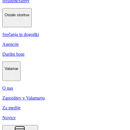
Health&Safety
Ostale storitve
Srečanja in dogodki
Agencije
Darilni boni
Valamar
O nas
Zaposlitev v Valamarju
Za medije
Novice