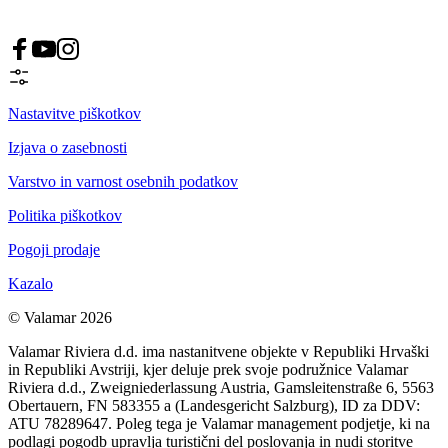
Nastavitve piškotkov
Izjava o zasebnosti
Varstvo in varnost osebnih podatkov
Politika piškotkov
Pogoji prodaje
Kazalo
© Valamar 2026
Valamar Riviera d.d. ima nastanitvene objekte v Republiki Hrvaški
in Republiki Avstriji, kjer deluje prek svoje podružnice Valamar
Riviera d.d., Zweigniederlassung Austria, Gamsleitenstraße 6, 5563
Obertauern, FN 583355 a (Landesgericht Salzburg), ID za DDV:
ATU 78289647. Poleg tega je Valamar management podjetje, ki na
podlagi pogodb upravlja turistični del poslovanja in nudi storitve