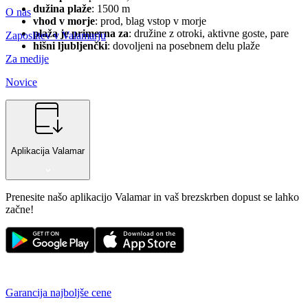
dužina plaže
: 1500 m
O nas
vhod v morje
: prod, blag vstop v morje
plaža je primerna za
: družine z otroki, aktivne goste, pare
Zaposlitev v Valamarju
hišni ljubljenčki
: dovoljeni na posebnem delu plaže
Za medije
Novice
Aplikacija Valamar
Prenesite našo aplikacijo Valamar in vaš brezskrben dopust se lahko
začne!
Garancija najboljše cene