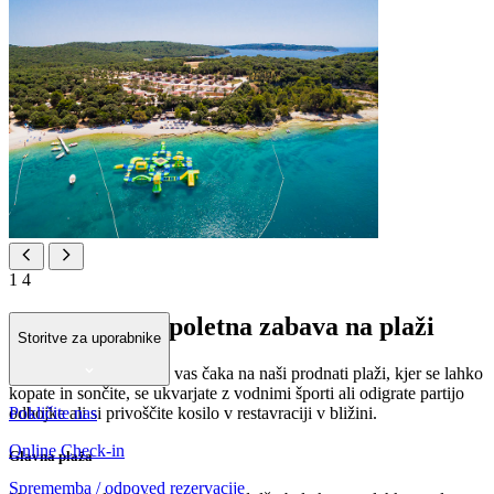
1
4
Kjer se začne poletna zabava na plaži
Storitve za uporabnike
Vaš idealen poletni dan vas čaka na naši prodnati plaži, kjer se lahko
kopate in sončite, se ukvarjate z vodnimi športi ali odigrate partijo
Pokličite nas
odbojke ali si privoščite kosilo v restavraciji v bližini.
Online Check-in
Glavna plaža
Sprememba / odpoved rezervacije