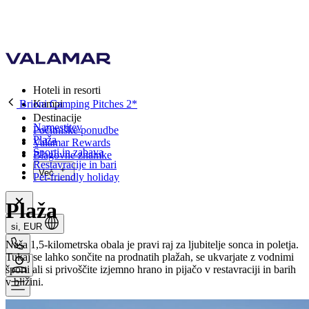
Hoteli in resorti
Brioni Camping Pitches 2*
Kampi
Destinacije
Namestitev
Počitniške ponudbe
Plaža
Valamar Rewards
Športi in zabava
Blagovne znamke
Restavracije in bari
Več
Pet-friendly holiday
Plaža
si, EUR
Naša 1,5-kilometrska obala je pravi raj za ljubitelje sonca in poletja.
Tukaj se lahko sončite na prodnatih plažah, se ukvarjate z vodnimi
športi ali si privoščite izjemno hrano in pijačo v restavraciji in barih
v bližini.