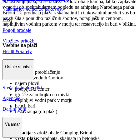
Na osrednji plaži, ki se razteza vzdolž obale kampa, lahko zaplavate
v morju ob spektakularnem pogledu na arhipelag Narodnega parka
Valamarjev center za kakovost
Brioni. Ta prodnata plaža s skalnatimi in tlakovanimi predeli vas bo
navdušila s ponudbo različnih športov, potapljaškim centrom,
FAQ
napihljivim vodnim parkom v morju ter restavracijo in bari v bližini.
Pogoji prodaje
Vložitev pritožb
Vsebine na plaži
Health&Safety
tuši
Ostale storitve
kabine za preoblačenje
ponudba vodnih športov
najem plovil
Srečanja in dogodki
potapljaški center
igrišče za odbojko na mivki
Agencije
napihljivi vodni park v morju
beach bari
Darilni boni
restavracija (ob plaži)
Valamar
lokacija
: vzdolž obale Camping Brioni
vrsta plaže
: prodnata, skalnata in betonska