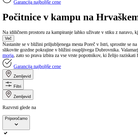
Garancija najboljše cene
Počitnice v kampu na Hrvaške
Na idiličnem prostoru za kampiranje lahko uživate v stiku z naravo, kj
Več
Nastanite se v bližini priljubljenega mesta Poreč v Istri, sprostite se 
slikovite gozdne pokrajine v bližini osupljivega Dubrovnika. Valamar
morja
, zato so prava izbira za vse vrste popotnikov, ki želijo raziskat
Garancija najboljše cene
Zemljevid
Filtri
Zemljevid
Razvrsti glede na
Priporočamo