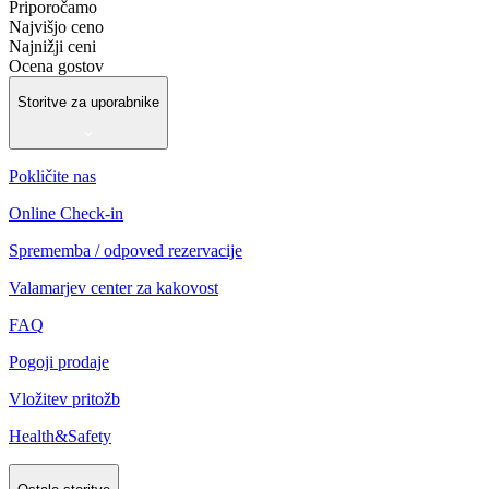
Priporočamo
Najvišjo ceno
Najnižji ceni
Ocena gostov
Storitve za uporabnike
Pokličite nas
Online Check-in
Sprememba / odpoved rezervacije
Valamarjev center za kakovost
FAQ
Pogoji prodaje
Vložitev pritožb
Health&Safety