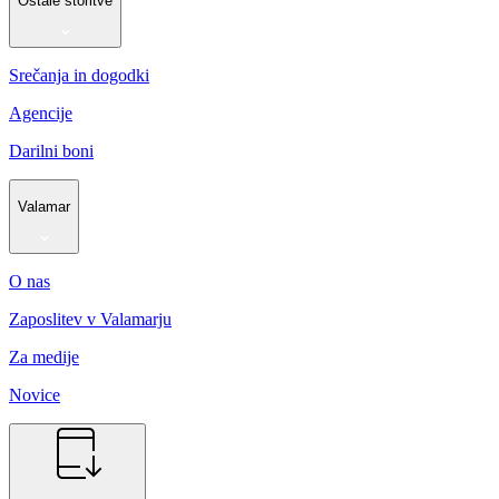
Ostale storitve
Srečanja in dogodki
Agencije
Darilni boni
Valamar
O nas
Zaposlitev v Valamarju
Za medije
Novice