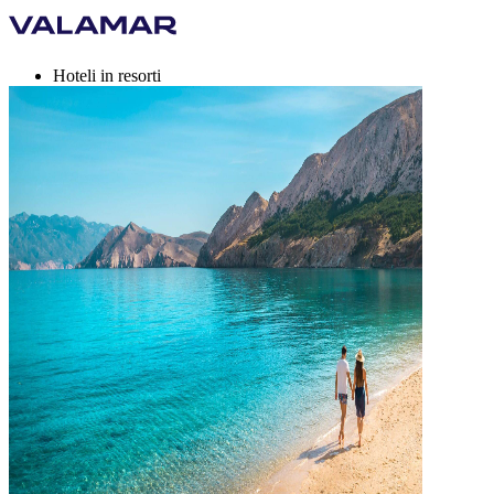
Hoteli in resorti
Kampi
Destinacije
Počitniške ponudbe
Valamar Rewards
Blagovne znamke
Več
si, EUR