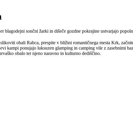
m
er blagodejni sončni žarki in dišeče gozdne pokrajine ustvarjajo popoln
na slikoviti obali Rabca, prespite v bližini romantičnega mesta Krk, začni
jevi kampi ponujajo luksuzen glamping in camping vile z zasebnimi baz
i hrvaško obalo ter njeno naravno in kulturno dediščino.