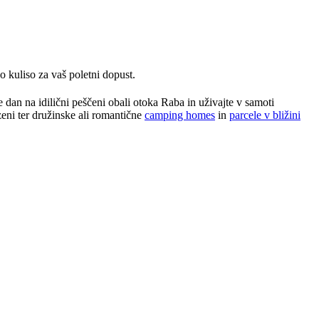
o kuliso za vaš poletni dopust.
te dan na idilični peščeni obali otoka Raba in uživajte v samoti
eni ter družinske ali romantične
camping homes
in
parcele v bližini