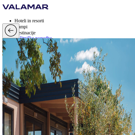
Hoteli in resorti
Kampi
Destinacije
Počitniške ponudbe
Valamar Rewards
Blagovne znamke
Več
si, EUR