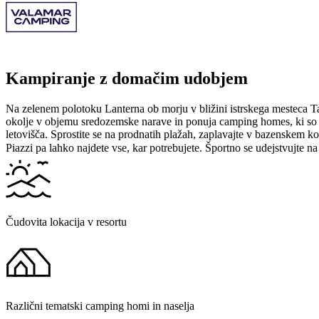
Kampiranje z domačim udobjem
Na zelenem polotoku Lanterna ob morju v bližini istrskega mesteca Ta
okolje v objemu sredozemske narave in ponuja camping homes, ki so p
letovišča. Sprostite se na prodnatih plažah, zaplavajte v bazenskem k
Piazzi pa lahko najdete vse, kar potrebujete. Športno se udejstvujte n
Čudovita lokacija v resortu
Različni tematski camping homi in naselja