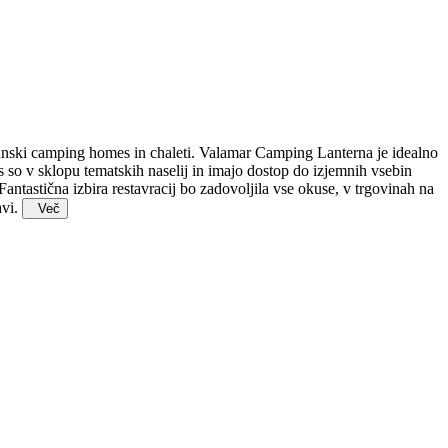
hunski camping homes in chaleti. Valamar Camping Lanterna je idealno
o v sklopu tematskih naselij in imajo dostop do izjemnih vsebin
ntastična izbira restavracij bo zadovoljila vse okuse, v trgovinah na
avi.
Več