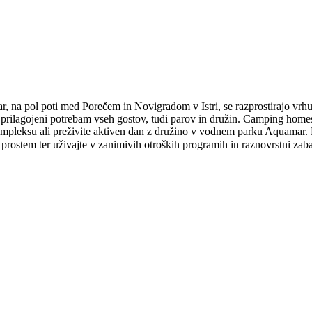
r, na pol poti med Porečem in Novigradom v Istri, se razprostirajo vr
rilagojeni potrebam vseh gostov, tudi parov in družin.
Camping homes s
ompleksu ali preživite aktiven dan z družino v vodnem parku Aquamar. Fa
a prostem ter uživajte v zanimivih otroških programih in raznovrstni zab