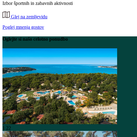
Izbor športnih in zabavnih aktivnosti
Glej na zemljevidu
Poglej mnenja gostov
Oglejte si našo celotno ponudbo
1
22