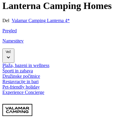
Lanterna Camping Homes
Del
Valamar Camping Lanterna 4*
Pregled
Namestitev
Več
Plaža, bazeni in wellness
Športi in zabava
Družinske počitnice
Restavracije in bari
Pet-friendly holiday
Experience Concierge