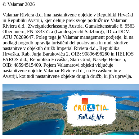
© Valamar 2026
Valamar Riviera d.d. ima nastanitvene objekte v Republiki Hrvaški
in Republiki Avstriji, kjer deluje prek svoje podružnice Valamar
Riviera d.d., Zweigniederlassung Austria, Gamsleitenstraße 6, 5563
Obertauern, FN 583355 a (Landesgericht Salzburg), ID za DDV:
ATU 78289647. Poleg tega je Valamar management podjetje, ki na
podlagi pogodb upravlja turistični del poslovanja in nudi storitve
nastanitve v objektih družb Imperial Riviera d.d., Republika
Hrvaška, Rab, Jurja Barakovića 2, OIB: 90896496260 in HELIOS
FAROS d.d., Republika Hrvaška, Stari Grad, Naselje Helios 5,
OIB: 48594515409. Pojem Valamarovi objekti vključuje
nastanitvene objekte Valamar Riviere d.d., na Hrvaškem in v
Avstriji, kot tudi nastanitvene objekte drugih družb, ki jih upravlja.