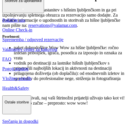
Storitve za uporabnike
Preprosto rezervirajte nastanitev s hišnim ljubljenčkom in ga pri
izpolnjevanju spletnega obrazca za rezervacijo samo dodajte. Za
Pokličite nas
dodatne informacije o ugodnostih in storitvah za hišne ljubljenčke
nam pišite na:
reservations@valamar.com
.
Online Check-in
Posebnosti
Sprememba / odpoved rezervacije
paket dobrodošlice Wow Wow za hišne ljubljenčke: ročno
Valamarjev center za kakovost
izdelan priboljšek, igrača, posodica za izposojo in oznaka za
vrata
FAQ
vodnik po destinaciji za lastnike hišnih ljubljenčkov s
priporočili najboljših lokacij in aktivnosti na destinaciji
Pogoji prodaje
prilagojena doživetja (ob doplačilu): od enodnevnih izletov in
Vložitev pritožb
sprehodov do profesionalne nege, striženja in fotografiranja
Health&Safety
Dragi ljubitelji živali, naj vaši štirinožni prijatelji uživajo tako kot vi!
Ostale storitve
Zabava se lahko začne – preprosto: wow wow!
Srečanja in dogodki