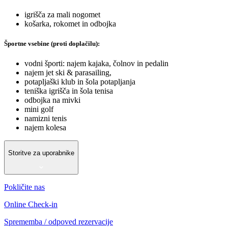
igrišča za mali nogomet
košarka, rokomet in odbojka
Športne vsebine (proti doplačilu):
vodni športi: najem kajaka, čolnov in pedalin
najem jet ski & parasailing,
potapljaški klub in šola potapljanja
teniška igrišča in šola tenisa
odbojka na mivki
mini golf
namizni tenis
najem kolesa
Storitve za uporabnike
Pokličite nas
Online Check-in
Sprememba / odpoved rezervacije