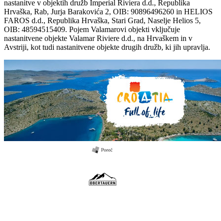
nastanitve v objektih družb Imperial Riviera d.d., Republika
Hrvaška, Rab, Jurja Barakovića 2, OIB: 90896496260 in HELIOS
FAROS d.d., Republika Hrvaška, Stari Grad, Naselje Helios 5,
OIB: 48594515409. Pojem Valamarovi objekti vključuje
nastanitvene objekte Valamar Riviere d.d., na Hrvaškem in v
Avstriji, kot tudi nastanitvene objekte drugih družb, ki jih upravlja.