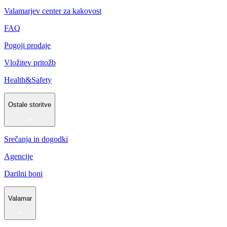
Valamarjev center za kakovost
FAQ
Pogoji prodaje
Vložitev pritožb
Health&Safety
Ostale storitve
Srečanja in dogodki
Agencije
Darilni boni
Valamar