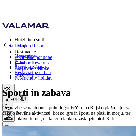
Hoteli in resorti
San Marino Resort
Kampi
Destinacije
Namestitev
Počitniške ponudbe
Plaža
Valamar Rewards
Športi in zabava
Blagovne znamke
Restavracije in bari
Več
Pet-friendly holiday
Športi in zabava
si, EUR
Odpravite se na dopust, poln dogodivščin, na Rajsko plažo, kjer vas
čakajo številne aktivnosti, kot so igre in športi na plaži in morju, ter
nabor slikovitih poti, na katerih lahko raziskujete otok Rab.