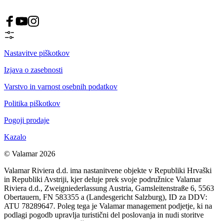
Nastavitve piškotkov
Izjava o zasebnosti
Varstvo in varnost osebnih podatkov
Politika piškotkov
Pogoji prodaje
Kazalo
© Valamar 2026
Valamar Riviera d.d. ima nastanitvene objekte v Republiki Hrvaški
in Republiki Avstriji, kjer deluje prek svoje podružnice Valamar
Riviera d.d., Zweigniederlassung Austria, Gamsleitenstraße 6, 5563
Obertauern, FN 583355 a (Landesgericht Salzburg), ID za DDV:
ATU 78289647. Poleg tega je Valamar management podjetje, ki na
podlagi pogodb upravlja turistični del poslovanja in nudi storitve