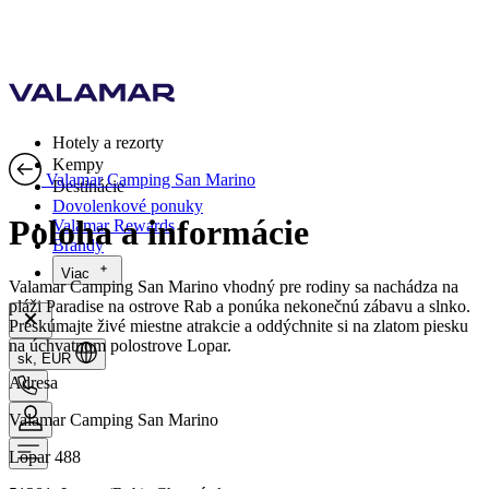
Hotely a rezorty
Kempy
Valamar Camping San Marino
Destinácie
Dovolenkové ponuky
Poloha a informácie
Valamar Rewards
Brandy
Viac
Valamar Camping San Marino vhodný pre rodiny sa nachádza na
pláži Paradise na ostrove Rab a ponúka nekonečnú zábavu a slnko.
Preskúmajte živé miestne atrakcie a oddýchnite si na zlatom piesku
na úchvatnom polostrove Lopar.
sk, EUR
Adresa
Valamar Camping San Marino
Lopar 488