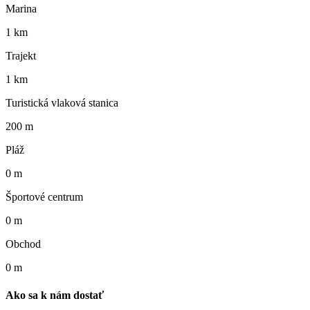
Marina
1 km
Trajekt
1 km
Turistická vlaková stanica
200 m
Pláž
0 m
Športové centrum
0 m
Obchod
0 m
Ako sa k nám dostať