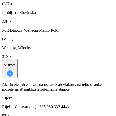
(LJU)
Ljubljana, Slovinsko
228 km
Port lotniczy Wenecja-Marco Polo
(VCE)
Wenecja, Włochy
313 km
Vlakom
Ak chcete pricestovať na ostrov Ráb vlakom, na tejto stránke
môžete nájsť najbližšie železničné stanice.
Rijeka
Rijeka, Chorvátsko (+ 385 060 333 444)
92 km