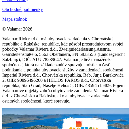
Obchodné podmienky
Mapa stránok
© Valamar 2026
Valamar Riviera d.d. má ubytovacie zariadenia v Chorvátskej
republike a Rakúskej republike, kde pôsobí prostredníctvom svojej
pobočky Valamar Riviera d.d., Zweigniederlassung Austria,
Gamsleitenstraße 6, 5563 Obertauern, FN 583355 a (Landesgericht
Salzburg), DIČ: ATU 78289647. Valamar je tiež manažérska
spoločnosť, ktorá na základe zmlúv spravuje turistickú časť
podnikania a ponúka ubytovacie služby v zariadeniach spoločností
Imperial Riviera d.d., Chorvátska republika, Rab, Jurja Barakovića
2, OIB: 90896496260 a HELIOS FAROS d.d., Chorvátska
republika, Stari Grad, Naselje Helios 5, OIB: 48594515409. Pojem
Valamarové objekty zahŕňa ubytovacie zariadenia Valamar Riviera
d.d. v Chorvátsku a Rakúsku, ako aj ubytovacie zariadenia
ostatných spoločností, ktoré spravuje.