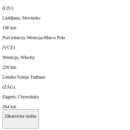
(LJU)
Ljubljana, Slovinsko
190 km
Port lotniczy Wenecja-Marco Polo
(VCE)
Wenecja, Włochy
220 km
Letisko Franjo Tuđman
(ZAG)
Zagreb, Chorvátsko
264 km
Zákaznícke služby