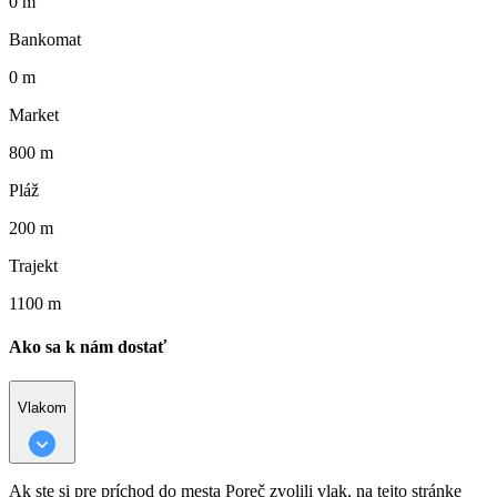
0 m
Bankomat
0 m
Market
800 m
Pláž
200 m
Trajekt
1100 m
Ako sa k nám dostať
Vlakom
Ak ste si pre príchod do mesta Poreč zvolili vlak, na tejto stránke