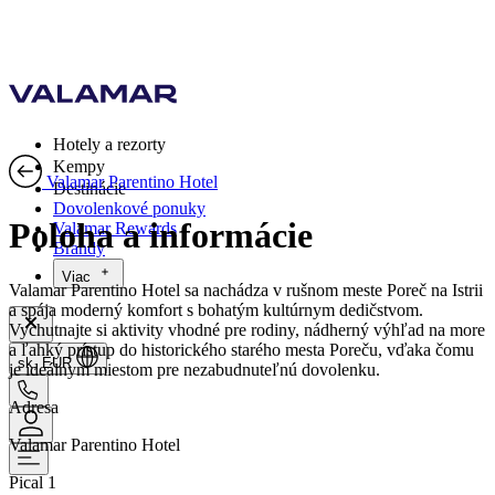
Hotely a rezorty
Kempy
Valamar Parentino Hotel
Destinácie
Dovolenkové ponuky
Poloha a informácie
Valamar Rewards
Brandy
Viac
Valamar Parentino Hotel sa nachádza v rušnom meste Poreč na Istrii
a spája moderný komfort s bohatým kultúrnym dedičstvom.
Vychutnajte si aktivity vhodné pre rodiny, nádherný výhľad na more
a ľahký prístup do historického starého mesta Poreču, vďaka čomu
sk, EUR
je ideálnym miestom pre nezabudnuteľnú dovolenku.
Adresa
Valamar Parentino Hotel
Pical 1