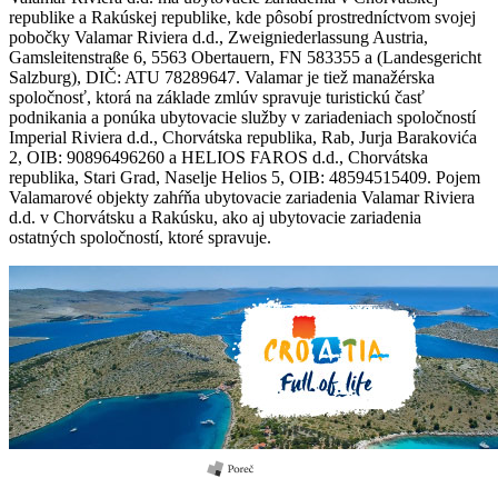
republike a Rakúskej republike, kde pôsobí prostredníctvom svojej
pobočky Valamar Riviera d.d., Zweigniederlassung Austria,
Gamsleitenstraße 6, 5563 Obertauern, FN 583355 a (Landesgericht
Salzburg), DIČ: ATU 78289647. Valamar je tiež manažérska
spoločnosť, ktorá na základe zmlúv spravuje turistickú časť
podnikania a ponúka ubytovacie služby v zariadeniach spoločností
Imperial Riviera d.d., Chorvátska republika, Rab, Jurja Barakovića
2, OIB: 90896496260 a HELIOS FAROS d.d., Chorvátska
republika, Stari Grad, Naselje Helios 5, OIB: 48594515409. Pojem
Valamarové objekty zahŕňa ubytovacie zariadenia Valamar Riviera
d.d. v Chorvátsku a Rakúsku, ako aj ubytovacie zariadenia
ostatných spoločností, ktoré spravuje.