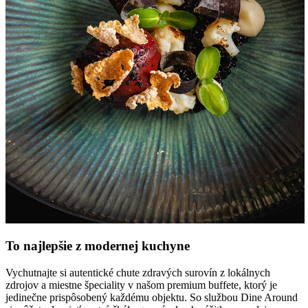
To najlepšie z modernej kuchyne
Vychutnajte si autentické chute zdravých surovín z lokálnych
zdrojov a miestne špeciality v našom premium buffete, ktorý je
jedinečne prispôsobený každému objektu. So službou Dine Around