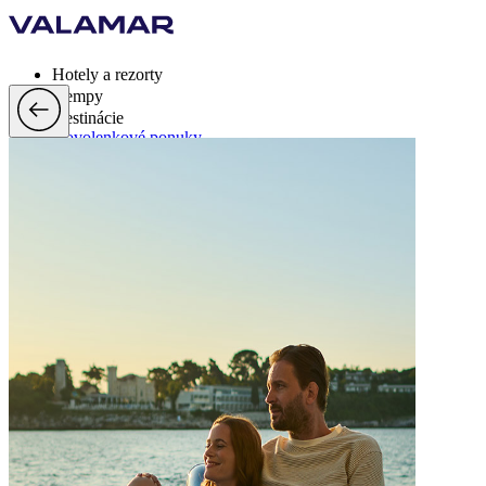
Hotely a rezorty
Kempy
Destinácie
Dovolenkové ponuky
Valamar Rewards
Brandy
Viac
sk, EUR