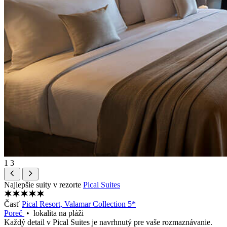
1
3
Najlepšie suity v rezorte
Pical Suites
Časť
Pical Resort, Valamar Collection 5*
Poreč
• lokalita na pláži
Každý detail v Pical Suites je navrhnutý pre vaše rozmaznávanie.