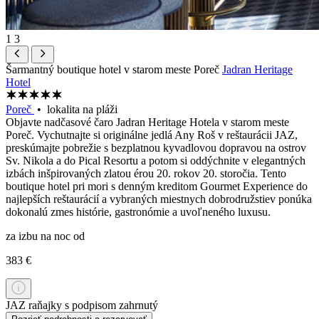
1
3
Šarmantný boutique hotel v starom meste Poreč
Jadran Heritage
Hotel
Poreč
• lokalita na pláži
Objavte nadčasové čaro Jadran Heritage Hotela v starom meste
Poreč. Vychutnajte si originálne jedlá Any Roš v reštaurácii JAZ,
preskúmajte pobrežie s bezplatnou kyvadlovou dopravou na ostrov
Sv. Nikola a do Pical Resortu a potom si oddýchnite v elegantných
izbách inšpirovaných zlatou érou 20. rokov 20. storočia. Tento
boutique hotel pri mori s denným kreditom Gourmet Experience do
najlepších reštaurácií a vybraných miestnych dobrodružstiev ponúka
dokonalú zmes histórie, gastronómie a uvoľneného luxusu.
za izbu na noc od
383 €
JAZ raňajky s podpisom zahrnutý