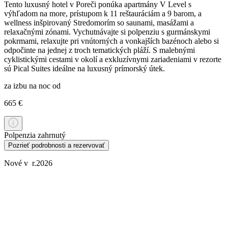
Tento luxusný hotel v Poreči ponúka apartmány V Level s
výhľadom na more, prístupom k 11 reštauráciám a 9 barom, a
wellness inšpirovaný Stredomorím so saunami, masážami a
relaxačnými zónami. Vychutnávajte si polpenziu s gurmánskymi
pokrmami, relaxujte pri vnútorných a vonkajších bazénoch alebo si
odpočinte na jednej z troch tematických pláží. S malebnými
cyklistickými cestami v okolí a exkluzívnymi zariadeniami v rezorte
sú Pical Suites ideálne na luxusný prímorský útek.
za izbu na noc od
665 €
Polpenzia zahrnutý
Pozrieť podrobnosti a rezervovať
Nové v r.2026