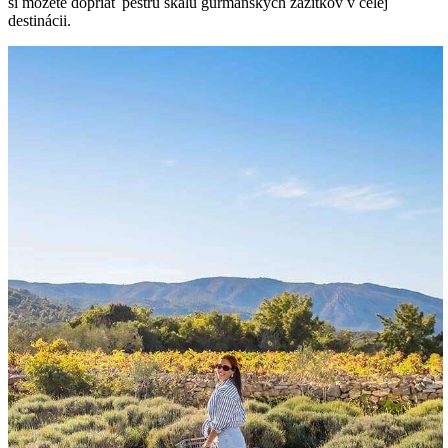
si môžete dopriať pestrú škálu gurmánskych zážitkov v celej
destinácii.