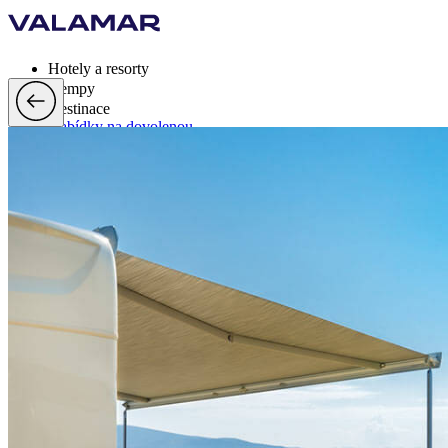
Hotely a resorty
Kempy
Destinace
Nabídky na dovolenou
Valamar Rewards
Značka
Více
cs, EUR