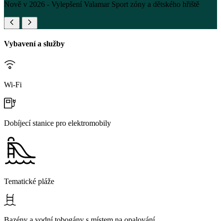
Nově v 2026 - Vylepšení Valamar Sport zóny a dětského hřiště
Vybavení a služby
Wi-Fi
Dobíjecí stanice pro elektromobily
Tematické pláže
Bazény a vodní tobogány s místem na opalování