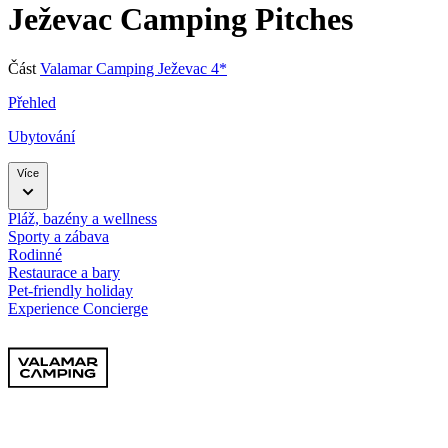
Ježevac Camping Pitches
Část
Valamar Camping Ježevac 4*
Přehled
Ubytování
Více
Pláž, bazény a wellness
Sporty a zábava
Rodinné
Restaurace a bary
Pet-friendly holiday
Experience Concierge