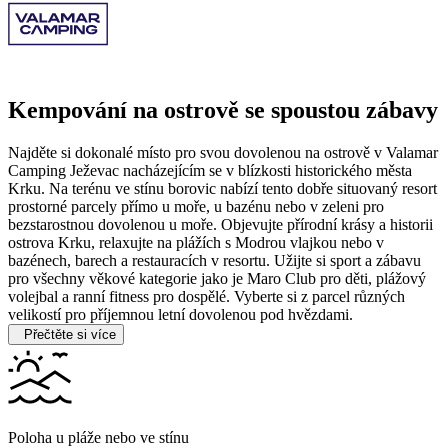
Kempování na ostrově se spoustou zábavy
Najděte si dokonalé místo pro svou dovolenou na ostrově v Valamar
Camping Ježevac nacházejícím se v blízkosti historického města
Krku. Na terénu ve stínu borovic nabízí tento dobře situovaný resort
prostorné parcely přímo u moře, u bazénu nebo v zeleni pro
bezstarostnou dovolenou u moře.
Objevujte přírodní krásy a historii
ostrova Krku, relaxujte na plážích s Modrou vlajkou nebo v
bazénech, barech a restauracích v resortu. Užijte si sport a zábavu
pro všechny věkové kategorie jako je Maro Club pro děti, plážový
volejbal a ranní fitness pro dospělé. Vyberte si z parcel různých
velikostí pro příjemnou letní dovolenou pod hvězdami.
Přečtěte si více
Poloha u pláže nebo ve stínu