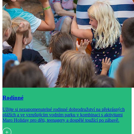
Rodinné
Užijte si nezapomenutelné rodinné dobrodružství na překrásných
plážích a ve vzrušujícím vodním parku v kombinaci s aktivitami
Maro Holiday pro děti, teenagery a dospělé toužící po zábavě.