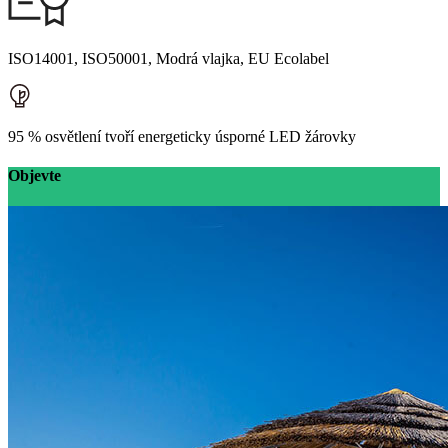
ISO14001, ISO50001, Modrá vlajka, EU Ecolabel
95 % osvětlení tvoří energeticky úsporné LED žárovky
Objevte