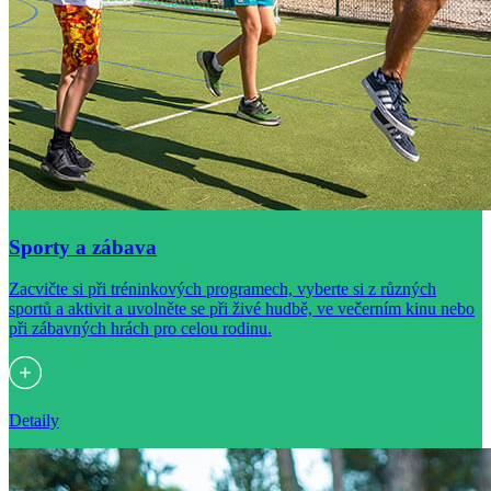
Sporty a zábava
Zacvičte si při tréninkových programech, vyberte si z různých
sportů a aktivit a uvolněte se při živé hudbě, ve večerním kinu nebo
při zábavných hrách pro celou rodinu.
Detaily