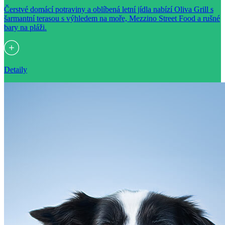
Čerstvé domácí potraviny a oblíbená letní jídla nabízí Oliva Grill s
šarmantní terasou s výhledem na moře, Mezzino Street Food a rušné
bary na pláži.
Detaily