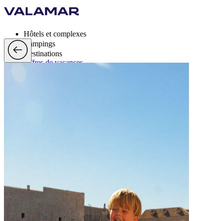
Hôtels et complexes
Campings
Destinations
Offres de vacances
Valamar Rewards
Marque
Plus
fr, EUR