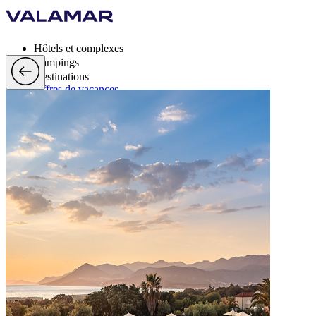
Hôtels et complexes
Campings
Destinations
Offres de vacances
Valamar Rewards
Marque
Plus
fr, EUR