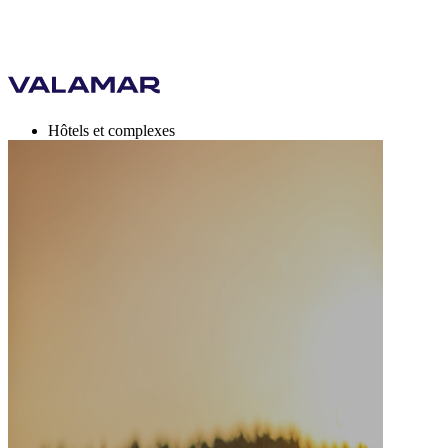
Hôtels et complexes
Campings
Destinations
Offres de vacances
Valamar Rewards
Marque
Plus
fr, EUR