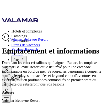
Hôtels et complexes
Campings
Valamar Bellevue Resort
Destinations
Offres de vacances
Emplacement et informations
Valamar Rewards
Marque
Plus
Dominant les eaux cristallines qui baignent Rabac, le complexe
Valamar Bellevue Resort est le lieu rêvé pour une escapade
incomparable en bord de mer. Savourez les panoramas à couper le
souffle, les plages immaculées et le grand choix d'aventures en
fr, EUR
extérieur, tout en profitant des commodités de premier ordre du
complexe qui satisferont tous vos besoins
Adresse
Valamar Bellevue Resort