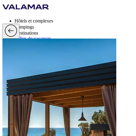
Hôtels et complexes
Campings
Destinations
Offres de vacances
Valamar Rewards
Marque
Plus
fr, EUR