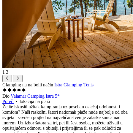
1
3
Glamping na najbolji način
Istra Glamping Tents
Dio
Valamar Camping Istra 5*
Poreč
• lokacija na plaži
Želite iskusiti užitak kampiranja uz poseban osjećaj udobnosti i
komfora? Naši raskošni šatori nadomak plaže nude najbolje od oba
svijeta i savršen pogled na najveličanstvenije zalaske sunca nad
morem. Uz izbor šatora za tri, pet ili šest osoba, možete uživati u
opuštajućem odmoru s obitelji i prijateljima ili se pak odlučiti za