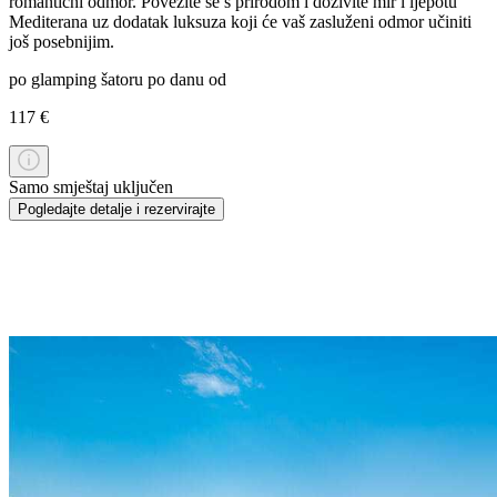
romantični odmor. Povežite se s prirodom i doživite mir i ljepotu
Mediterana uz dodatak luksuza koji će vaš zasluženi odmor učiniti
još posebnijim.
po glamping šatoru po danu od
117 €
Samo smještaj uključen
Pogledajte detalje i rezervirajte