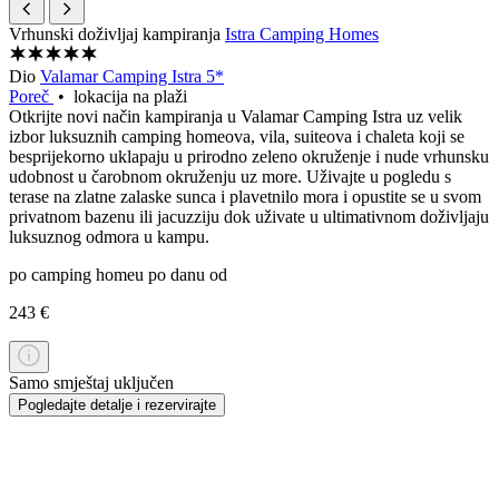
Vrhunski doživljaj kampiranja
Istra Camping Homes
Dio
Valamar Camping Istra 5*
Poreč
• lokacija na plaži
Otkrijte novi način kampiranja u Valamar Camping Istra uz velik
izbor luksuznih camping homeova, vila, suiteova i chaleta koji se
besprijekorno uklapaju u prirodno zeleno okruženje i nude vrhunsku
udobnost u čarobnom okruženju uz more. Uživajte u pogledu s
terase na zlatne zalaske sunca i plavetnilo mora i opustite se u svom
privatnom bazenu ili jacuzziju dok uživate u ultimativnom doživljaju
luksuznog odmora u kampu.
po camping homeu po danu od
243 €
Samo smještaj uključen
Pogledajte detalje i rezervirajte