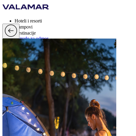
Hoteli i resorti
Kampovi
Destinacije
Ponude za odmor
Valamar Rewards
Brand
Više
hr, EUR