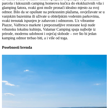
parcela i luksuznih camping homeova kućica do ekskluzivnih vila i
glamping šatora, svaki gost može pronaći idealno mjesto za svoj
odmor. Bilo da se opuštate na prekrasnim plažama, osvježavate se u
vanjskim bazenima ili uživate u obiteljskim vodenim parkovima,
svaki trenutak ispunjen je zabavom i odmorom. Uz vibrantne
Piazze, Valfresco markete i prepoznatljive restorane koji nude
vrhunsku lokalnu kuhinju, Valamar Camping spaja najbolje iz
prirode, modernu udobnost i osjećaj slobode – sve što bi jedan
kamping odmor trebao biti, a i više od toga.
Posebnosti brenda