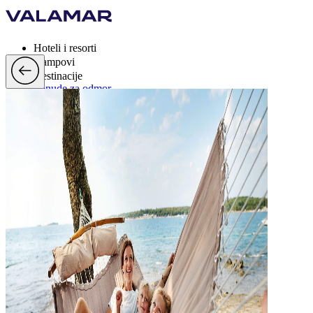
Hoteli i resorti
Kampovi
Destinacije
Ponude za odmor
Valamar Rewards
Brand
Više
hr, EUR