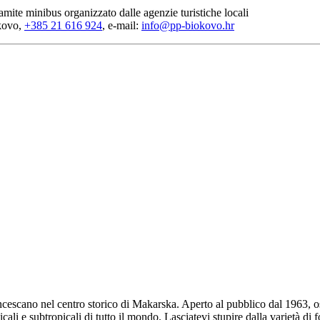
ramite minibus organizzato dalle agenzie turistiche locali
okovo,
+385 21 616 924
, e-mail:
info@pp-biokovo.hr
ncescano nel centro storico di Makarska. Aperto al pubblico dal 1963, os
cali e subtropicali di tutto il mondo. Lasciatevi stupire dalla varietà di 