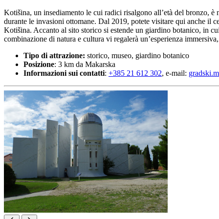
Kotišina, un insediamento le cui radici risalgono all’età del bronzo, è
durante le invasioni ottomane. Dal 2019, potete visitare qui anche il c
Kotišina. Accanto al sito storico si estende un giardino botanico, in cui
combinazione di natura e cultura vi regalerà un’esperienza immersiva, t
Tipo di attrazione:
storico, museo, giardino botanico
Posizione
: 3 km da Makarska
Informazioni sui contatti
:
+385 21 612 302
, e-mail:
gradski.