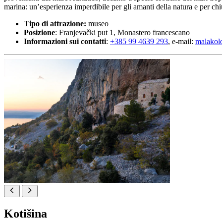
marina: un’esperienza imperdibile per gli amanti della natura e per chi
Tipo di attrazione:
museo
Posizione
: Franjevački put 1, Monastero francescano
Informazioni sui contatti
:
+385 99 4639 293
, e-mail:
malakol
Kotišina