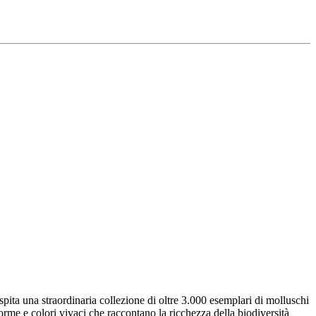
pita una straordinaria collezione di oltre 3.000 esemplari di molluschi
forme e colori vivaci che raccontano la ricchezza della biodiversità