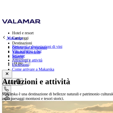
Hotel e resort
Makarska
Campeggi
Destinazioni
Ristoranti e degustazioni di vini
Offerte per le vacanze
Vita notturna e bar
Valamar Rewards
Spiagge
Marchi
Attrazioni e attività
Di più
Escursioni
Come arrivare a Makarska
Attrazioni e attività
it, EUR
Makarska è una destinazione di bellezze naturali e patrimonio culturale
aspri paesaggi montuosi e tesori storici.