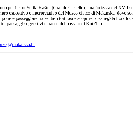
 noto per il suo Veliki Kaštel (Grande Castello), una fortezza del XVII s
entro espositivo e interpretativo del Museo civico di Makarska, dove son
 potrete passeggiare tra sentieri tortuosi e scoprire la variegata flora lo
ra paesaggi suggestivi e tracce del passato di Kotišina.
muzej@makarska.hr