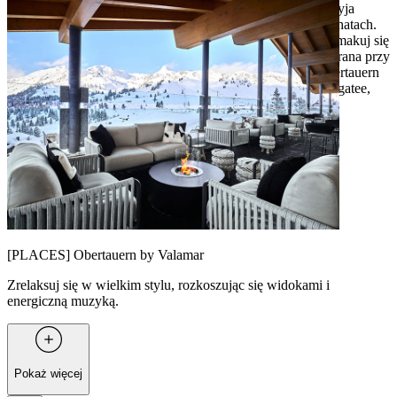
zwyczaj, nazywany po niemiecku „Einkehrschwung”, sprzyja
wspólnemu relaksowi narciarzy w urzekających górskich chatach.
Odpocznij przy kubku grzańca na słonecznym tarasie, rozsmakuj się
w lokalnych specjałach przy cieple kominka albo szalej do rana przy
muzyce na żywo lub puszczanej przez DJ-a. W barach Obertauern
znajdziesz oryginalne propozycje, takie jak Heiße Oma i Jagatee,
oraz klasyczne drinki i wyborne szampany, aby zakończyć
emocjonujący dzień z przytupem.
[PLACES] Obertauern by Valamar
Zrelaksuj się w wielkim stylu, rozkoszując się widokami i
energiczną muzyką.
Pokaż więcej