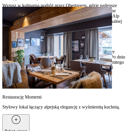
Wyrusz w kulinarną podróż przez Obertauern, gdzie najlepsze
restauracje serwują tradycyjne dania kuchni austriackiej pełne
niezapomnianych smaków. Położone wśród malowniczych Alp
restauracje serwują wyśmienite potrawy w urokliwej, rustykalnej
atmosferze.
Rozsmakuj się w lokalnych specjałach, takich jak
Leberknödelsuppe (zupa z klopsikiem z wątróbki), Pongauer
Kasnocken (pierożki z serem) i kultowy Wiener Schnitzel. Po dniu
spędzonym na stokach zrób sobie nagrodę w postaci znakomitego
deseru – Salzburger Nockerl, Kaiserschmarrn i Germknödel
czekają!
Restaurację Momenti
Stylowy lokal łączący alpejską elegancję z wyśmienitą kuchnią.