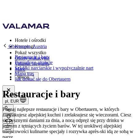
Hotele i ośrodki
Obertauern, Austria
Kempingi
Pokaż wszystko
Restauracje i bary
Oferty wakacyjne
Pamiatky a atrakcie
Valamar Rewards
Szkółki narciarskie i wypożyczalnie nart
Mark
Mapa tras
Więcej
Jak dostać się do Obertauern
Restauracje i bary
pl, EUR
Poznaj najlepsze restauracje i bary w Obertauern, w których
zasmakujesz alpejskiej kuchni i zrelaksujesz się wieczorami. Ciesz
się pysznymi daniami za dnia, a nocą odpręż się przy drinku w
jednym z tętniących życiem barów. W tej urokliwej alpejskiej
miejscowości kulinarne specjały i rozrywka après-ski idą ze sobą w
parze.