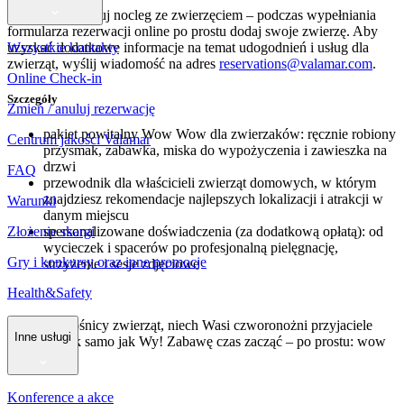
Łatwo zarezerwuj nocleg ze zwierzęciem – podczas wypełniania
formularza rezerwacji online po prostu dodaj swoje zwierzę. Aby
Wszystkie kontakty
uzyskać dodatkowe informacje na temat udogodnień i usług dla
zwierząt, wyślij wiadomość na adres
reservations@valamar.com
.
Online Check-in
Szczegóły
Zmień / anuluj rezerwację
pakiet powitalny Wow Wow dla zwierzaków: ręcznie robiony
Centrum jakości Valamar
przysmak, zabawka, miska do wypożyczenia i zawieszka na
drzwi
FAQ
przewodnik dla właścicieli zwierząt domowych, w którym
znajdziesz rekomendacje najlepszych lokalizacji i atrakcji w
Warunki
danym miejscu
Złożenie skargi
spersonalizowane doświadczenia (za dodatkową opłatą): od
wycieczek i spacerów po profesjonalną pielęgnację,
Gry i konkursy oraz inne promocje
strzyżenie i sesje zdjęciowe
Health&Safety
Drodzy miłośnicy zwierząt, niech Wasi czworonożni przyjaciele
Inne usługi
cieszą się tak samo jak Wy! Zabawę czas zacząć – po prostu: wow
wow!
Konference a akce