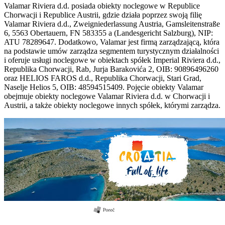
Valamar Riviera d.d. posiada obiekty noclegowe w Republice
Chorwacji i Republice Austrii, gdzie działa poprzez swoją filię
Valamar Riviera d.d., Zweigniederlassung Austria, Gamsleitenstraße
6, 5563 Obertauern, FN 583355 a (Landesgericht Salzburg), NIP:
ATU 78289647. Dodatkowo, Valamar jest firmą zarządzającą, która
na podstawie umów zarządza segmentem turystycznym działalności
i oferuje usługi noclegowe w obiektach spółek Imperial Riviera d.d.,
Republika Chorwacji, Rab, Jurja Barakovića 2, OIB: 90896496260
oraz HELIOS FAROS d.d., Republika Chorwacji, Stari Grad,
Naselje Helios 5, OIB: 48594515409. Pojęcie obiekty Valamar
obejmuje obiekty noclegowe Valamar Riviera d.d. w Chorwacji i
Austrii, a także obiekty noclegowe innych spółek, którymi zarządza.