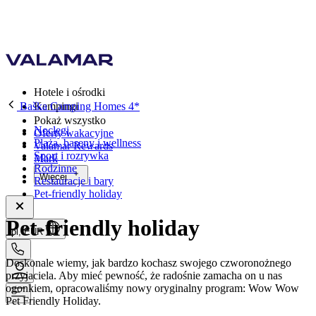
Hotele i ośrodki
Baška Camping Homes 4*
Kempingi
Pokaż wszystko
Noclegi
Oferty wakacyjne
Plaża, baseny i wellness
Valamar Rewards
Sport i rozrywka
Mark
Rodzinne
Więcej
Restauracje i bary
Pet-friendly holiday
Pet-friendly holiday
pl, EUR
Doskonale wiemy, jak bardzo kochasz swojego czworonożnego
przyjaciela. Aby mieć pewność, że radośnie zamacha on u nas
ogonkiem, opracowaliśmy nowy oryginalny program: Wow Wow
Pet Friendly Holiday.