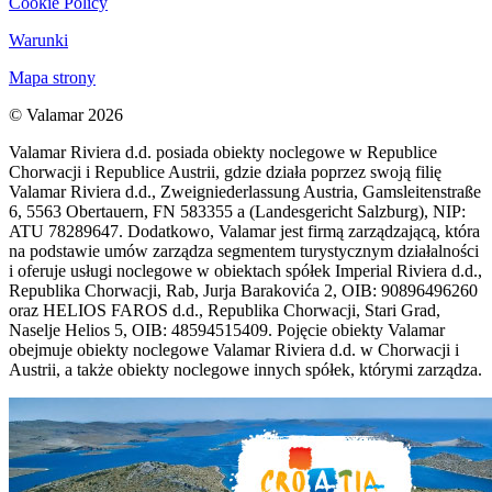
Cookie Policy
Warunki
Mapa strony
© Valamar 2026
Valamar Riviera d.d. posiada obiekty noclegowe w Republice
Chorwacji i Republice Austrii, gdzie działa poprzez swoją filię
Valamar Riviera d.d., Zweigniederlassung Austria, Gamsleitenstraße
6, 5563 Obertauern, FN 583355 a (Landesgericht Salzburg), NIP:
ATU 78289647. Dodatkowo, Valamar jest firmą zarządzającą, która
na podstawie umów zarządza segmentem turystycznym działalności
i oferuje usługi noclegowe w obiektach spółek Imperial Riviera d.d.,
Republika Chorwacji, Rab, Jurja Barakovića 2, OIB: 90896496260
oraz HELIOS FAROS d.d., Republika Chorwacji, Stari Grad,
Naselje Helios 5, OIB: 48594515409. Pojęcie obiekty Valamar
obejmuje obiekty noclegowe Valamar Riviera d.d. w Chorwacji i
Austrii, a także obiekty noclegowe innych spółek, którymi zarządza.