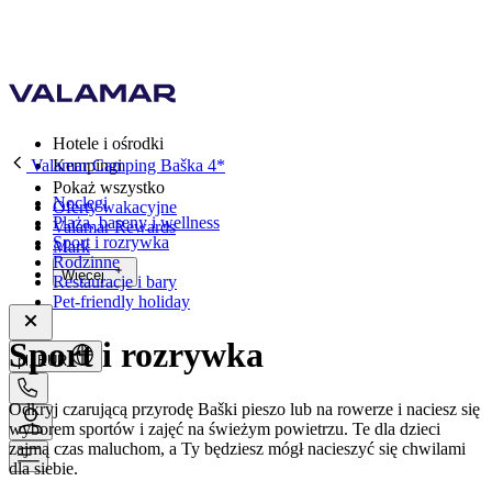
Hotele i ośrodki
Valamar Camping Baška 4*
Kempingi
Pokaż wszystko
Noclegi
Oferty wakacyjne
Plaża, baseny i wellness
Valamar Rewards
Sport i rozrywka
Mark
Rodzinne
Więcej
Restauracje i bary
Pet-friendly holiday
Sport i rozrywka
pl, EUR
Odkryj czarującą przyrodę Baški pieszo lub na rowerze i naciesz się
wyborem sportów i zajęć na świeżym powietrzu. Te dla dzieci
zajmą czas maluchom, a Ty będziesz mógł nacieszyć się chwilami
dla siebie.