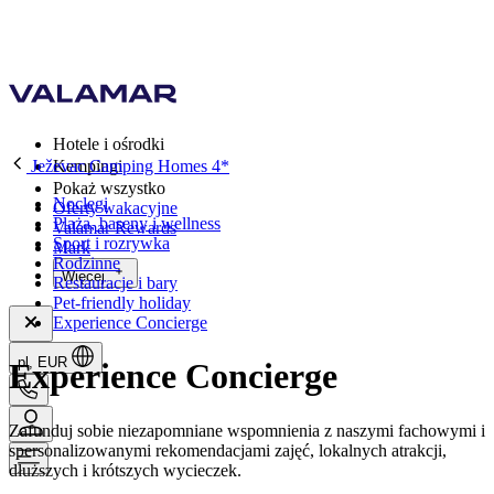
Hotele i ośrodki
Ježevac Camping Homes 4*
Kempingi
Pokaż wszystko
Noclegi
Oferty wakacyjne
Plaża, baseny i wellness
Valamar Rewards
Sport i rozrywka
Mark
Rodzinne
Więcej
Restauracje i bary
Pet-friendly holiday
Experience Concierge
pl, EUR
Experience Concierge
Zafunduj sobie niezapomniane wspomnienia z naszymi fachowymi i
spersonalizowanymi rekomendacjami zajęć, lokalnych atrakcji,
dłuższych i krótszych wycieczek.