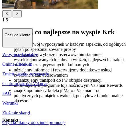
1
5
Odkryj to, co najlepsze na wyspie Krk
Obsługa klienta
dbamy o Twój wypoczynek w każdym aspekcie, od ogólnych
pytań po spersonalizowane prośby
Wszystkie kontakty
pomagamy w wyborze i rezerwowaniu starannie
wyselekcjonowanych lokalnych wrażeń, najlepszych atrakcji
Online Check-in
oraz wycieczek prywatnych i kulinarnych
udzielamy informacji i rezerwujemy dodatkowe usługi
Zmień / anuluj rezerwację
związane z zakwaterowaniem
organizujemy transport do i w obrębie destynacji
Centrum jakości Valamar
informujemy o programie lojalnościowym Valamar Rewards
znajdź upominki z kolekcji Maro i Valamar – od
FAQ
praktycznych pamiątek z wakacji, po stylowe i funkcjonalne
akcesoria
Warunki
Złożenie skargi
Kontakt:
Gry i konkursy oraz inne promocje