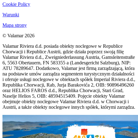
Cookie Policy
Warunki
Mapa strony
© Valamar 2026
Valamar Riviera d.d. posiada obiekty noclegowe w Republice
Chorwacji i Republice Austrii, gdzie działa poprzez swoją filię
Valamar Riviera d.d., Zweigniederlassung Austria, Gamsleitenstraße
6, 5563 Obertauern, FN 583355 a (Landesgericht Salzburg), NIP:
ATU 78289647. Dodatkowo, Valamar jest firmą zarządzającą, która
na podstawie umów zarządza segmentem turystycznym działalności
i oferuje usługi noclegowe w obiektach spółek Imperial Riviera d.d.,
Republika Chorwacji, Rab, Jurja Barakovića 2, OIB: 90896496260
oraz HELIOS FAROS d.d., Republika Chorwacji, Stari Grad,
Naselje Helios 5, OIB: 48594515409. Pojęcie obiekty Valamar
obejmuje obiekty noclegowe Valamar Riviera d.d. w Chorwacji i
Austrii, a także obiekty noclegowe innych spółek, którymi zarządza.