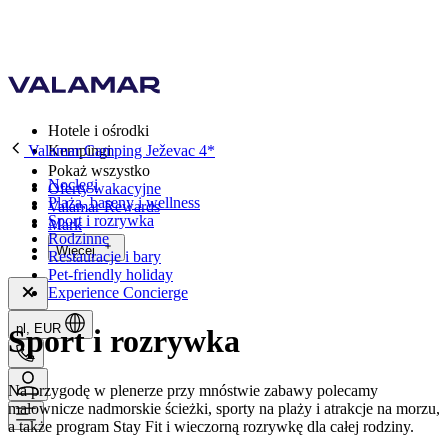
Hotele i ośrodki
Valamar Camping Ježevac 4*
Kempingi
Pokaż wszystko
Noclegi
Oferty wakacyjne
Plaża, baseny i wellness
Valamar Rewards
Sport i rozrywka
Mark
Rodzinne
Więcej
Restauracje i bary
Pet-friendly holiday
Experience Concierge
pl, EUR
Sport i rozrywka
Na przygodę w plenerze przy mnóstwie zabawy polecamy
malownicze nadmorskie ścieżki, sporty na plaży i atrakcje na morzu,
a także program Stay Fit i wieczorną rozrywkę dla całej rodziny.