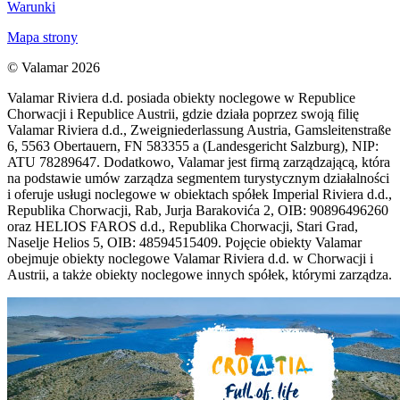
Warunki
Mapa strony
© Valamar 2026
Valamar Riviera d.d. posiada obiekty noclegowe w Republice
Chorwacji i Republice Austrii, gdzie działa poprzez swoją filię
Valamar Riviera d.d., Zweigniederlassung Austria, Gamsleitenstraße
6, 5563 Obertauern, FN 583355 a (Landesgericht Salzburg), NIP:
ATU 78289647. Dodatkowo, Valamar jest firmą zarządzającą, która
na podstawie umów zarządza segmentem turystycznym działalności
i oferuje usługi noclegowe w obiektach spółek Imperial Riviera d.d.,
Republika Chorwacji, Rab, Jurja Barakovića 2, OIB: 90896496260
oraz HELIOS FAROS d.d., Republika Chorwacji, Stari Grad,
Naselje Helios 5, OIB: 48594515409. Pojęcie obiekty Valamar
obejmuje obiekty noclegowe Valamar Riviera d.d. w Chorwacji i
Austrii, a także obiekty noclegowe innych spółek, którymi zarządza.