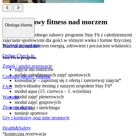
Pełen zabawy fitness nad morzem
Obsługa klienta
Przyłącz się do pełnego zabawy programu Stay Fit z całodziennymi
zajęciami sportowymi dla gości w różnym wieku i formie fizycznej.
Wszystkie kontakty
Naciesz się nad morzem energią, zdrowiem i poczuciem witalności.
Online Check-in
Stay Fit to program
Zmień / anuluj rezerwację
zajęcia dla rodziców
wybór całodziennych zajęć sportowych
Centrum jakości Valamar
konsultacje – zapoznaj się z ofertą i zarezerwuj zajęcia*
indywidualny trening z naszym zespołem Stay Fit*
FAQ
moduł aqua (15. czerwca – 1. września)
moduł zajęć plenerowych
Warunki
moduł zajęć grupowych
Złożenie skargi
moduł jogi i stretchingu
turnieje sportowe
Gry i konkursy oraz inne promocje
Health&Safety
*konieczna rezerwacja