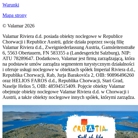
Warunki
Mapa strony
© Valamar 2026
Valamar Riviera d.d. posiada obiekty noclegowe w Republice
Chorwacji i Republice Austrii, gdzie działa poprzez swoją filię
Valamar Riviera d.d., Zweigniederlassung Austria, Gamsleitenstraße
6, 5563 Obertauern, FN 583355 a (Landesgericht Salzburg), NIP:
ATU 78289647. Dodatkowo, Valamar jest firmą zarządzającą, która
na podstawie umów zarządza segmentem turystycznym działalności
i oferuje usługi noclegowe w obiektach spółek Imperial Riviera d.d.,
Republika Chorwacji, Rab, Jurja Barakovića 2, OIB: 90896496260
oraz HELIOS FAROS d.d., Republika Chorwacji, Stari Grad,
Naselje Helios 5, OIB: 48594515409. Pojęcie obiekty Valamar
obejmuje obiekty noclegowe Valamar Riviera d.d. w Chorwacji i
Austrii, a także obiekty noclegowe innych spółek, którymi zarządza.