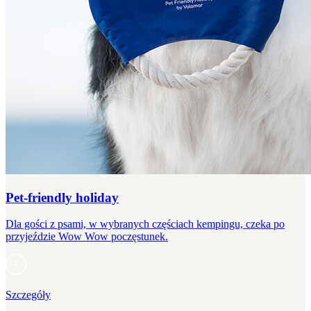
Pet-friendly holiday
Dla gości z psami, w wybranych częściach kempingu, czeka po
przyjeździe Wow Wow poczęstunek.
Szczegóły