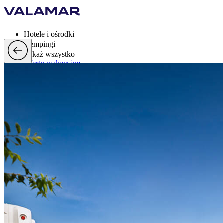
Hotele i ośrodki
Kempingi
Pokaż wszystko
Oferty wakacyjne
Valamar Rewards
Mark
Więcej
pl, EUR