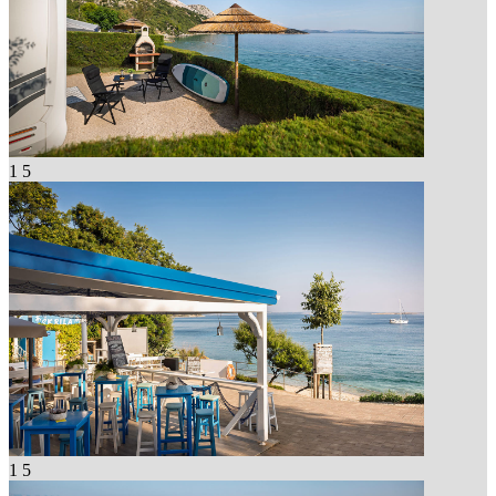
1
5
1
5