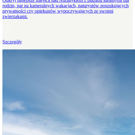
Odkryj najlepsze miejsca nad Adriatykiem z plażami idealnymi dla
rodzin, par na kameralnych wakacjach, naturystów poszukujących
prywatności czy opiekunów wypoczywających ze swoimi
zwierzakami.
Szczegóły