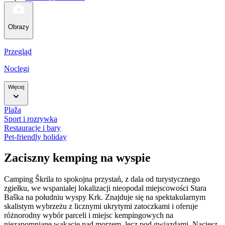
Obrazy
Przegląd
Noclegi
Więcej
Plaža
Sport i rozrywka
Restauracje i bary
Pet-friendly holiday
Zaciszny kemping na wyspie
Camping Škrila to spokojna przystań, z dala od turystycznego
zgiełku, we wspaniałej lokalizacji nieopodal miejscowości Stara
Baška na południu wyspy Krk. Znajduje się na spektakularnym
skalistym wybrzeżu z licznymi ukrytymi zatoczkami i oferuje
różnorodny wybór parceli i miejsc kempingowych na
niezapomniane wakacje nad morzem, lecz pod gwiazdami.
Naciesz