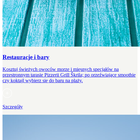
Restauracje i bary
Kosztuj świeżych owoców morze i mięsnych specjałów na
przestronnym tarasie Pizzerii Grill Škrila; po orzeźwiające smoothie
czy koktajl wybierz się do baru na plaży.
Szczegóły