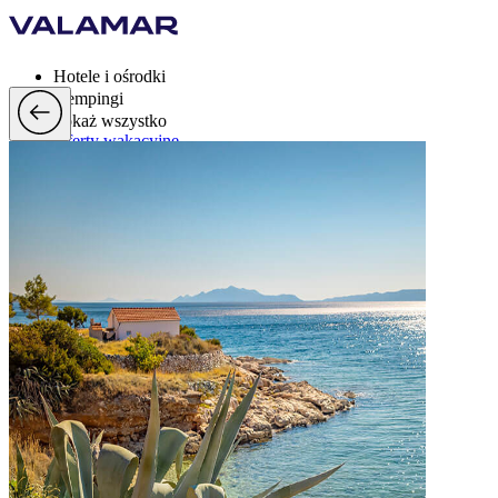
Hotele i ośrodki
Kempingi
Pokaż wszystko
Oferty wakacyjne
Valamar Rewards
Mark
Więcej
pl, EUR