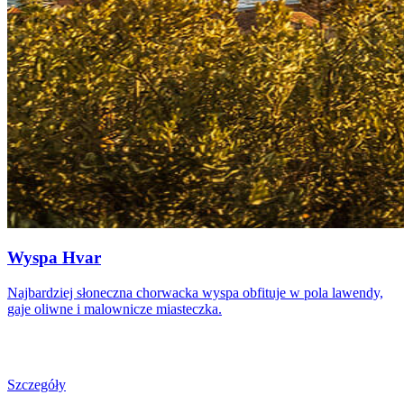
Wyspa Hvar
Najbardziej słoneczna chorwacka wyspa obfituje w pola lawendy,
gaje oliwne i malownicze miasteczka.
Szczegóły