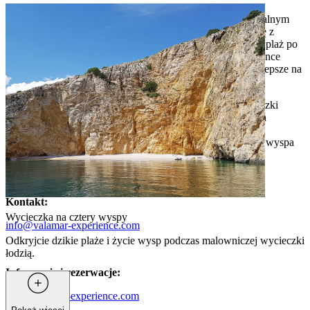
Poznajcie uroki wyspy Krk dzięki starannie wybranym lokalnym
atrakcjom i wyjątkowym wycieczkom rozpoczynającym się z
waszej lokalizacji. Od historycznych miasteczek i ukrytych plaż po
degustacje win i przygody na wyspie – nasz zespół Experience
Concierge pomoże wam wybrać i zarezerwować to, co najlepsze na
Krk.
starannie wybrane, najlepiej oceniane lokalne wycieczki
rekomendacje dopasowane do Twoich zainteresowań
wsparcie przy organizacji transportu i rezerwacji
wskazówki od lokalnych mieszkańców, którzy znają wyspa
Krk najlepiej
Kontakt:
Wycieczka na cztery wyspy
info@valamar-experience.com
Odkryjcie dzikie plaże i życie wysp podczas malowniczej wycieczki
łodzią.
Informacje i rezerwacje:
www.valamar-experience.com