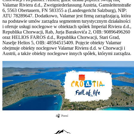
Valamar Riviera d.d., Zweigniederlassung Austria, Gamsleitenstraße
6, 5563 Obertauern, FN 583355 a (Landesgericht Salzburg), NIP:
ATU 78289647. Dodatkowo, Valamar jest firmą zarządzającą, która
na podstawie umów zarządza segmentem turystycznym działalności
i oferuje usługi noclegowe w obiektach spółek Imperial Riviera d.d.,
Republika Chorwacji, Rab, Jurja Barakovića 2, OIB: 90896496260
oraz HELIOS FAROS d.d., Republika Chorwacji, Stari Grad,
Naselje Helios 5, OIB: 48594515409. Pojęcie obiekty Valamar
obejmuje obiekty noclegowe Valamar Riviera d.d. w Chorwacji i
Austrii, a także obiekty noclegowe innych spółek, którymi zarządza.