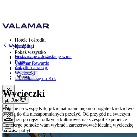
Hotele i ośrodki
Wyspa Krk
Kempingi
Pokaż wszystko
Restauracje i degustacje wina
Oferty wakacyjne
Plaże
Valamar Rewards
Zabytki i atrakcje
Mark
Wycieczki
Więcej
Jak dostać się do Krk
Wycieczki
pl, EUR
Witajcie na wyspę Krk, gdzie naturalne piękno i bogate dziedzictwo
tworzą tło dla niezapomnianych przeżyć. Od przygód na świeżym
powietrzu po rejsy i odkrycia kulturowe, nasz zespół Experience
Concierge pomoże wam wybrać i zarezerwować idealną wycieczkę
na wasz pobyt.