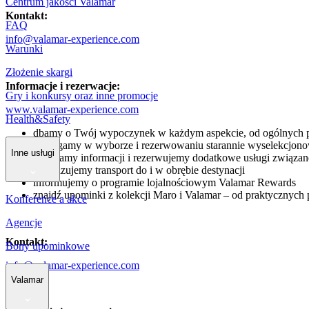
Centrum jakości Valamar
Kontakt:
FAQ
info@valamar-experience.com
Warunki
Złożenie skargi
Informacje i rezerwacje:
Gry i konkursy oraz inne promocje
www.valamar-experience.com
Health&Safety
dbamy o Twój wypoczynek w każdym aspekcie, od ogólnych p
pomagamy w wyborze i rezerwowaniu starannie wyselekcjonowa
Inne usługi
udzielamy informacji i rezerwujemy dodatkowe usługi związa
organizujemy transport do i w obrębie destynacji
informujemy o programie lojalnościowym Valamar Rewards
znajdź upominki z kolekcji Maro i Valamar – od praktycznych p
Konference a akce
Agencje
Kontakt:
Bony upominkowe
info@valamar-experience.com
Valamar