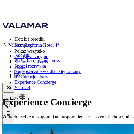
Hotele i ośrodki
Valamar Lacroma Hotel 4*
Kempingi
Pokaż wszystko
Noclegi
Oferty wakacyjne
Plaża, baseny i wellness
Valamar Rewards
Sport i rozrywka
Mark
Najlepsza zabawa dla całej rodziny
Więcej
Restauracje i bary
Experience Concierge
V Level
pl, EUR
Experience Concierge
Zafunduj sobie niezapomniane wspomnienia z naszymi fachowymi i sp