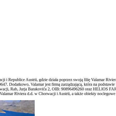
 i Republice Austrii, gdzie działa poprzez swoją filię Valamar Rivier
47. Dodatkowo, Valamar jest firmą zarządzającą, która na podstawie 
rwacji, Rab, Jurja Barakovića 2, OIB: 90896496260 oraz HELIOS FARO
lamar Riviera d.d. w Chorwacji i Austrii, a także obiekty noclegowe 