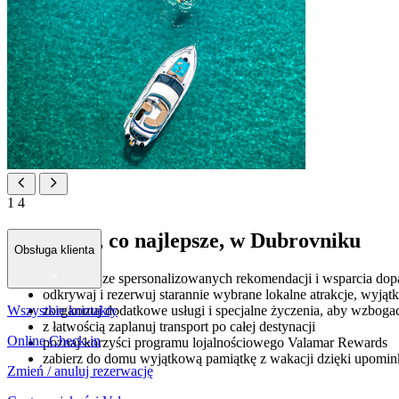
1
4
Odkryj to, co najlepsze, w Dubrovniku
Obsługa klienta
skorzystaj ze spersonalizowanych rekomendacji i wsparcia d
odkrywaj i rezerwuj starannie wybrane lokalne atrakcje, wyj
Wszystkie kontakty
zorganizuj dodatkowe usługi i specjalne życzenia, aby wzboga
z łatwością zaplanuj transport po całej destynacji
Online Check-in
poznaj korzyści programu lojalnościowego Valamar Rewards
zabierz do domu wyjątkową pamiątkę z wakacji dzięki upomink
Zmień / anuluj rezerwację