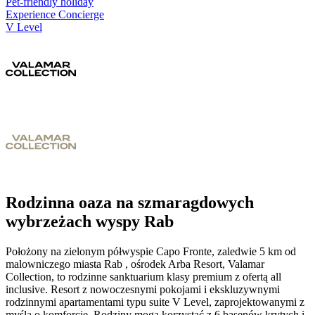
Pet-friendly holiday
Experience Concierge
V Level
Rodzinna oaza na szmaragdowych
wybrzeżach wyspy Rab
Położony na zielonym półwyspie Capo Fronte, zaledwie 5 km od
malowniczego miasta Rab , ośrodek Arba Resort, Valamar
Collection, to rodzinne sanktuarium klasy premium z ofertą all
inclusive. Resort z nowoczesnymi pokojami i ekskluzywnymi
rodzinnymi apartamentami typu suite V Level, zaprojektowanymi z
myślą o komforcie. Rodziny mogą korzystać z 6 basenów krytych i