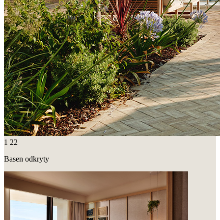
1
22
Basen odkryty