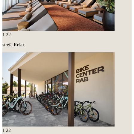
1
22
strefa Relax
1
22