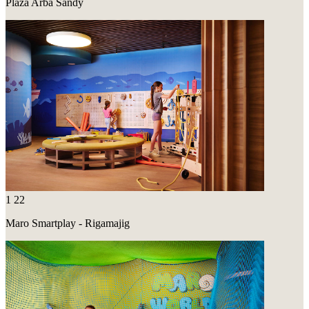
Plaża Arba Sandy
1
22
Maro Smartplay - Rigamajig