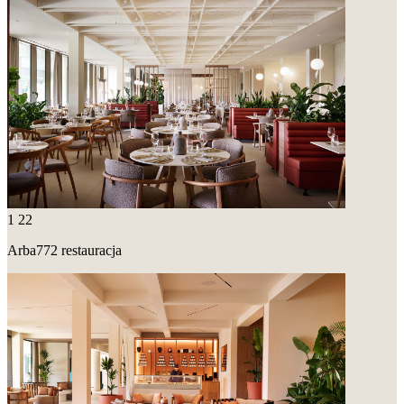
1
22
Arba772 restauracja