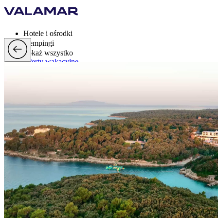
Hotele i ośrodki
Kempingi
Pokaż wszystko
Oferty wakacyjne
Valamar Rewards
Mark
Więcej
pl, EUR