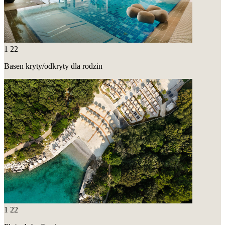
1
22
Basen kryty/odkryty dla rodzin
1
22