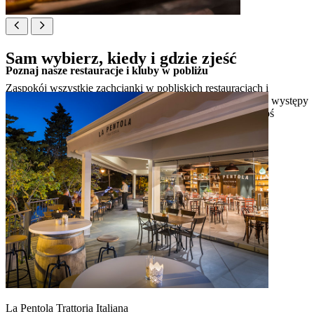
Sam wybierz, kiedy i gdzie zjeść
Poznaj nasze restauracje i kluby w pobliżu
Zaspokój wszystkie zachcianki w pobliskich restauracjach i
klubach. Od dań śródziemnomorskich i steków po koktajle, występy
DJ-ów na żywo i baseny infinity – każde miejsce oferuje coś
wyjątkowego.
La Pentola Trattoria Italiana