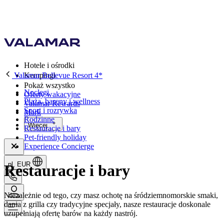
Hotele i ośrodki
Valamar Bellevue Resort 4*
Kempingi
Pokaż wszystko
Noclegi
Oferty wakacyjne
Plaża, baseny i wellness
Valamar Rewards
Sport i rozrywka
Mark
Rodzinne
Więcej
Restauracje i bary
Pet-friendly holiday
Experience Concierge
pl, EUR
Restauracje i bary
Niezależnie od tego, czy masz ochotę na śródziemnomorskie smaki,
dania z grilla czy tradycyjne specjały, nasze restauracje doskonale
uzupełniają ofertę barów na każdy nastrój.