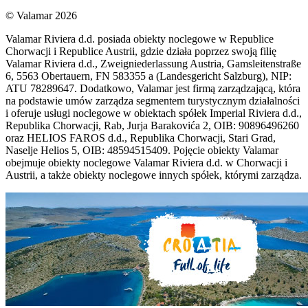
© Valamar 2026
Valamar Riviera d.d. posiada obiekty noclegowe w Republice
Chorwacji i Republice Austrii, gdzie działa poprzez swoją filię
Valamar Riviera d.d., Zweigniederlassung Austria, Gamsleitenstraße
6, 5563 Obertauern, FN 583355 a (Landesgericht Salzburg), NIP:
ATU 78289647. Dodatkowo, Valamar jest firmą zarządzającą, która
na podstawie umów zarządza segmentem turystycznym działalności
i oferuje usługi noclegowe w obiektach spółek Imperial Riviera d.d.,
Republika Chorwacji, Rab, Jurja Barakovića 2, OIB: 90896496260
oraz HELIOS FAROS d.d., Republika Chorwacji, Stari Grad,
Naselje Helios 5, OIB: 48594515409. Pojęcie obiekty Valamar
obejmuje obiekty noclegowe Valamar Riviera d.d. w Chorwacji i
Austrii, a także obiekty noclegowe innych spółek, którymi zarządza.