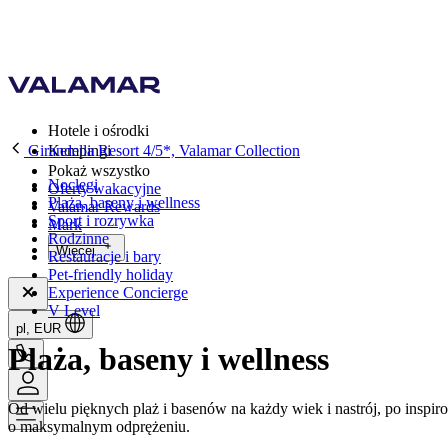
Hotele i ośrodki
Girandella Resort 4/5*, Valamar Collection
Kempingi
Pokaż wszystko
Noclegi
Oferty wakacyjne
Plaża, baseny i wellness
Valamar Rewards
Sport i rozrywka
Mark
Rodzinne
Więcej
Restauracje i bary
Pet-friendly holiday
Experience Concierge
V Level
pl, EUR
Plaża, baseny i wellness
Od wielu pięknych plaż i basenów na każdy wiek i nastrój, po inspi
o maksymalnym odprężeniu.