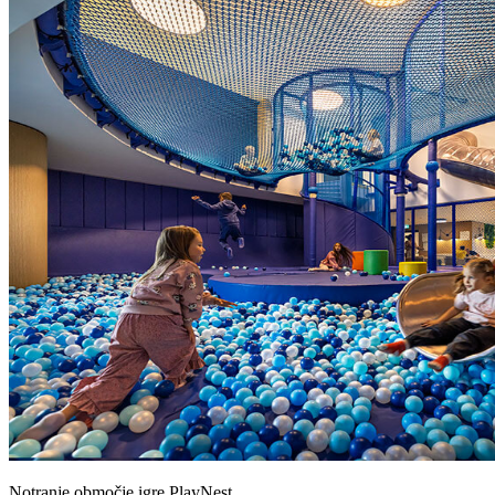
Notranje območje igre PlayNest