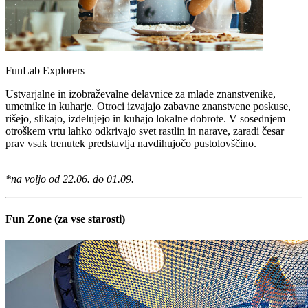
FunLab Explorers
Ustvarjalne in izobraževalne delavnice za mlade znanstvenike,
umetnike in kuharje. Otroci izvajajo zabavne znanstvene poskuse,
rišejo, slikajo, izdelujejo in kuhajo lokalne dobrote. V sosednjem
otroškem vrtu lahko odkrivajo svet rastlin in narave, zaradi česar
prav vsak trenutek predstavlja navdihujočo pustolovščino.
*na voljo od 22.06. do 01.09.
Fun Zone (za vse starosti)