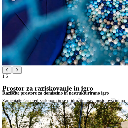
1
5
Prostor za raziskovanje in igro
Raziščite prostore za domiselno in nestrukturirano igro
Zamenjajte čas pred zaslonom in se pridružite pravi pustolovščini na
svežem zraku ali v naših sodobnih igriščih in igralnicah. Naše
tematske prostore za prosto igro smo zasnovali, da bi spodbudili
neizmerno energijo in ustvarjalnost. V varnem in spodbudnem
okolju vsak trenutek postane nova priložnost za ustvarjalnost,
veselje in ustvarjanje družinskih spominov.