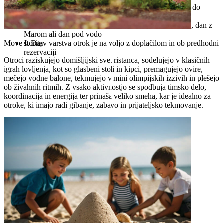
FunLabu (za otroke od 6. leta dalje) od sredine junija do
avgusta
tematski dnevi, kot so dan znanosti, naravoslovni dan, dan z
Marom ali dan pod vodo
storitev varstva otrok je na voljo z doplačilom in ob predhodni
Move It Day
rezervaciji
Otroci raziskujejo domišljijski svet ristanca, sodelujejo v klasičnih
igrah lovljenja, kot so glasbeni stoli in kipci, premagujejo ovire,
mečejo vodne balone, tekmujejo v mini olimpijskih izzivih in plešejo
ob živahnih ritmih. Z vsako aktivnostjo se spodbuja timsko delo,
koordinacija in energija ter prinaša veliko smeha, kar je idealno za
otroke, ki imajo radi gibanje, zabavo in prijateljsko tekmovanje.