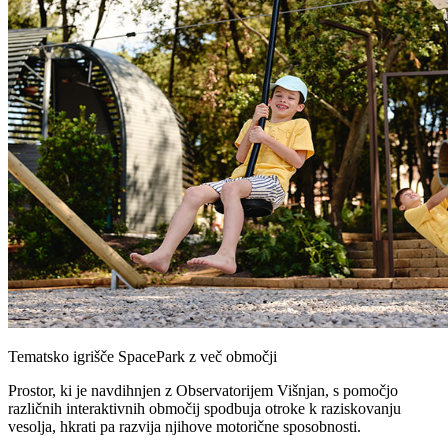
Tematsko igrišče SpacePark z več območji -
veliko zunanje
igrišče, navdihnjeno z Observatorijem Višnjan
Območje tampolinov JumpOn -
največje trampolinsko
območje v Istri, ki se razprostira v dveh nadstropjih
Igrišče na temo labirinta -
zunanje igrišče, navdihnjeno s
pravim podvodnim labirintom
Notranje igralno območje PlayNest -
varen prostor s
plezalnimi mrežami in mehkimi površinami
Game Lounge
- popolnoma opremljen prostor za videoigre
Adrenalinski park
(proti doplačilu) – vznemirljive gozdne
poti in plezalni izzivi
Fun zone območja so na voljo sezonsko
Tematsko igrišče SpacePark z več območji
Prostor, ki je navdihnjen z Observatorijem Višnjan, s pomočjo
različnih interaktivnih območij spodbuja otroke k raziskovanju
vesolja, hkrati pa razvija njihove motorične sposobnosti.