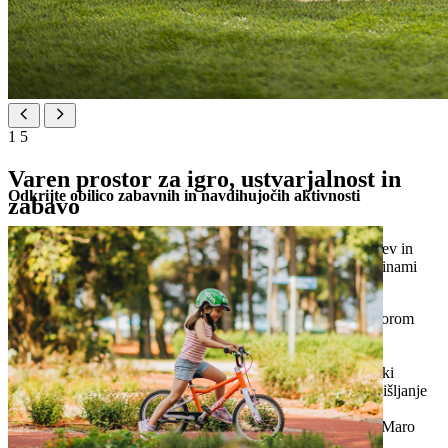
1
5
Varen prostor za igro, ustvarjalnost in
Odkrijte obilico zabavnih in navdihujočih aktivnosti
zabavo
Od popolnoma opremljenih igralnic do specializiranih storitev in
domiselnih zabavnih programov: z našimi družinskimi vsebinami
poskrbimo za veselje in navdušenje vseh starostnih skupin.
popolnoma opremljene igralnice in prostori pod nadzorom
našega usposobljenega osebja
celodnevno varstvo otrok (9.00 – 21.00)
animatorji, certificirani po sistemu NTC, vodijo igre, ki
spodbujajo koncentracijo, ustvarjalnost, logično razmišljanje
in razvoj motoričnih sposobnosti
ustvarjalne in izobraževalne delavnice, ki potekajo v Maro
Clubu (za otroke od 3. do 12. leta) skozi vse leto in v