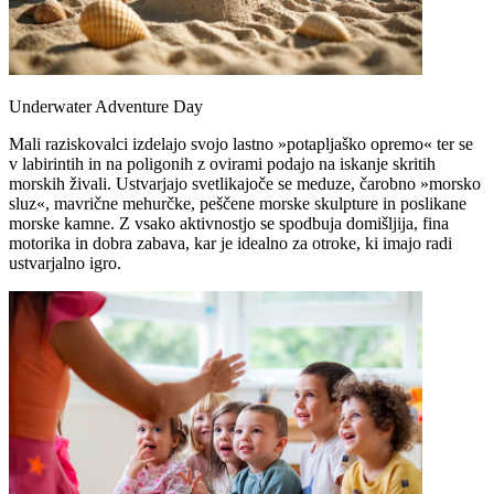
Underwater Adventure Day
Mali raziskovalci izdelajo svojo lastno »potapljaško opremo« ter se
v labirintih in na poligonih z ovirami podajo na iskanje skritih
morskih živali. Ustvarjajo svetlikajoče se meduze, čarobno »morsko
sluz«, mavrične mehurčke, peščene morske skulpture in poslikane
morske kamne. Z vsako aktivnostjo se spodbuja domišljija, fina
motorika in dobra zabava, kar je idealno za otroke, ki imajo radi
ustvarjalno igro.