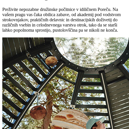
Preživite nepozabne družinske počitnice v idiličnem Poreču. Na
vašem pragu vas čaka obilica zabave, od akademij pod vodstvom
strokovnjakov, praktičnih delavnic in destinacijskih doživetij do
različnih vsebin in celodnevnega varstva otrok, tako da se starši
lahko popolnoma sprostijo, pustolovščina pa se nikoli ne konča.