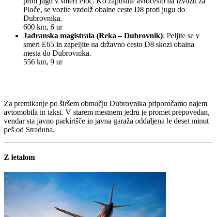
proti jugu v smeri Ploč. Ko zapustite avtocesto na izvozu za
Ploče, se vozite vzdolž obalne ceste D8 proti jugu do
Dubrovnika.
600 km, 6 ur
Jadranska magistrala (Reka – Dubrovnik)
: Peljite se v
smeri E65 in zapeljite na državno cesto D8 skozi obalna
mesta do Dubrovnika.
556 km, 9 ur
Za premikanje po širšem območju Dubrovnika priporočamo najem
avtomobila in taksi. V starem mestnem jedru je promet prepovedan,
vendar sta javno parkirišče in javna garaža oddaljena le deset minut
peš od Straduna.
Z letalom