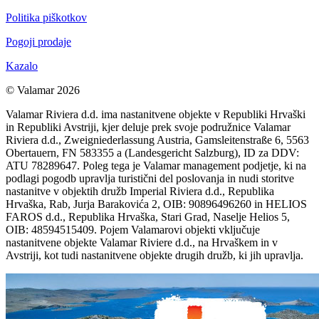
Politika piškotkov
Pogoji prodaje
Kazalo
© Valamar 2026
Valamar Riviera d.d. ima nastanitvene objekte v Republiki Hrvaški
in Republiki Avstriji, kjer deluje prek svoje podružnice Valamar
Riviera d.d., Zweigniederlassung Austria, Gamsleitenstraße 6, 5563
Obertauern, FN 583355 a (Landesgericht Salzburg), ID za DDV:
ATU 78289647. Poleg tega je Valamar management podjetje, ki na
podlagi pogodb upravlja turistični del poslovanja in nudi storitve
nastanitve v objektih družb Imperial Riviera d.d., Republika
Hrvaška, Rab, Jurja Barakovića 2, OIB: 90896496260 in HELIOS
FAROS d.d., Republika Hrvaška, Stari Grad, Naselje Helios 5,
OIB: 48594515409. Pojem Valamarovi objekti vključuje
nastanitvene objekte Valamar Riviere d.d., na Hrvaškem in v
Avstriji, kot tudi nastanitvene objekte drugih družb, ki jih upravlja.