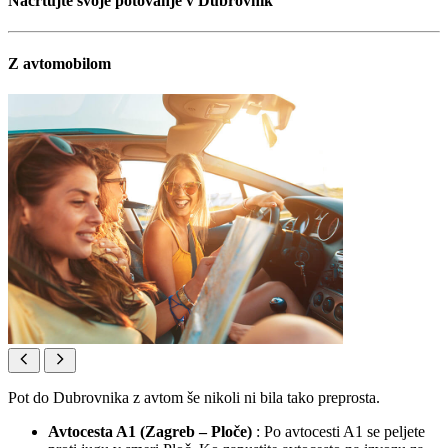
Načrtujte svoje potovanje v Dubrovnik
Z avtomobilom
Pot do Dubrovnika z avtom še nikoli ni bila tako preprosta.
Avtocesta A1 (Zagreb – Ploče)
: Po avtocesti A1 se peljete