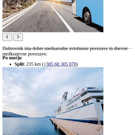
Dubrovnik ima dobre mednarodne avtobusne povezave in dnevne
medkrajevne povezave.
Po morju
Split
: 235 km (
+385 60 305 070
)
Zagreb
: 600 km (
+385 1 6008 600
)
Mostar
: 145 km (
+387 36 552 025
)
Kotor, Črna gora
: 90 km (
+382 20 633 809
)
Avtobusna postaje je v Gružu v bližini pristanišča.
Lokalni avtobusni prevoz:
Libertas-Dubrovnik d.o.o.
(
+385 20 441 327
)