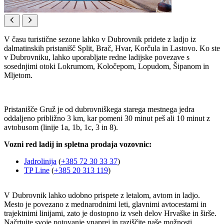
V času turistične sezone lahko v Dubrovnik pridete z ladjo iz
dalmatinskih pristanišč Split, Brač, Hvar, Korčula in Lastovo. Ko ste
v Dubrovniku, lahko uporabljate redne ladijske povezave s
sosednjimi otoki Lokrumom, Koločepom, Lopudom, Šipanom in
Mljetom.
Pristanišče Gruž je od dubrovniškega starega mestnega jedra
oddaljeno približno 3 km, kar pomeni 30 minut peš ali 10 minut z
avtobusom (linije 1a, 1b, 1c, 3 in 8).
Vozni red ladij in spletna prodaja vozovnic:
Jadrolinija
(
+385 72 30 33 37
)
TP Line
(
+385 20 313 119
)
V Dubrovnik lahko udobno prispete z letalom, avtom in ladjo.
Mesto je povezano z mednarodnimi leti, glavnimi avtocestami in
trajektnimi linijami, zato je dostopno iz vseh delov Hrvaške in širše.
Načrtujte svoje potovanje vnaprej in raziščite naše možnosti