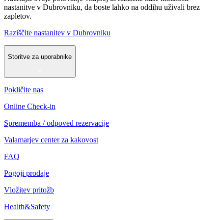
nastanitve v Dubrovniku, da boste lahko na oddihu uživali brez
zapletov.
Raziščite nastanitev v Dubrovniku
Storitve za uporabnike
Pokličite nas
Online Check-in
Sprememba / odpoved rezervacije
Valamarjev center za kakovost
FAQ
Pogoji prodaje
Vložitev pritožb
Health&Safety