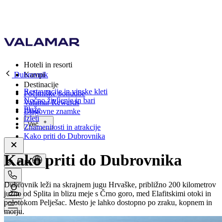
Hoteli in resorti
Dubrovnik
Kampi
Destinacije
Restavracije in vinske kleti
Počitniške ponudbe
Nočno življenje in bari
Valamar Rewards
Plaže
Blagovne znamke
Izleti
Več
Znamenitosti in atrakcije
Kako priti do Dubrovnika
Kako priti do Dubrovnika
si, EUR
Dubrovnik leži na skrajnem jugu Hrvaške, približno 200 kilometrov
južno od Splita in blizu meje s Črno goro, med Elafitskimi otoki in
polotokom Pelješac. Mesto je lahko dostopno po zraku, kopnem in
morju.