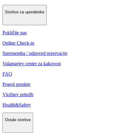
Storitve za uporabnike
Pokličite nas
Online Check-in
Sprememba / odpoved rezervacije
Valamarjev center za kakovost
FAQ
Pogoji prodaje
Vložitev pritožb
Health&Safety
Ostale storitve