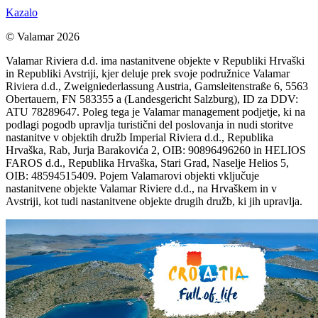
Kazalo
© Valamar 2026
Valamar Riviera d.d. ima nastanitvene objekte v Republiki Hrvaški
in Republiki Avstriji, kjer deluje prek svoje podružnice Valamar
Riviera d.d., Zweigniederlassung Austria, Gamsleitenstraße 6, 5563
Obertauern, FN 583355 a (Landesgericht Salzburg), ID za DDV:
ATU 78289647. Poleg tega je Valamar management podjetje, ki na
podlagi pogodb upravlja turistični del poslovanja in nudi storitve
nastanitve v objektih družb Imperial Riviera d.d., Republika
Hrvaška, Rab, Jurja Barakovića 2, OIB: 90896496260 in HELIOS
FAROS d.d., Republika Hrvaška, Stari Grad, Naselje Helios 5,
OIB: 48594515409. Pojem Valamarovi objekti vključuje
nastanitvene objekte Valamar Riviere d.d., na Hrvaškem in v
Avstriji, kot tudi nastanitvene objekte drugih družb, ki jih upravlja.