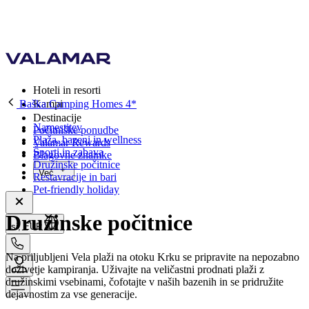
Hoteli in resorti
Baška Camping Homes 4*
Kampi
Destinacije
Namestitev
Počitniške ponudbe
Plaža, bazeni in wellness
Valamar Rewards
Športi in zabava
Blagovne znamke
Družinske počitnice
Več
Restavracije in bari
Pet-friendly holiday
Družinske počitnice
si, EUR
Na priljubljeni Vela plaži na otoku Krku se pripravite na nepozabno
doživetje kampiranja. Uživajte na veličastni prodnati plaži z
družinskimi vsebinami, čofotajte v naših bazenih in se pridružite
dejavnostim za vse generacije.