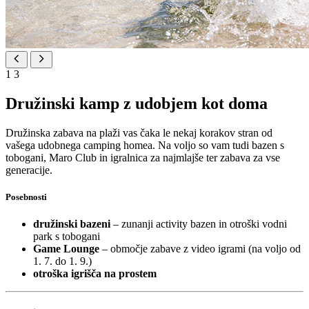
1
3
Družinski kamp z udobjem kot doma
Družinska zabava na plaži vas čaka le nekaj korakov stran od
vašega udobnega camping homea. Na voljo so vam tudi bazen s
tobogani, Maro Club in igralnica za najmlajše ter zabava za vse
generacije.
Posebnosti
družinski bazeni
– zunanji activity bazen in otroški vodni
park s tobogani
Game Lounge
– območje zabave z video igrami (na voljo od
1. 7. do 1. 9.)
otroška igrišča na prostem