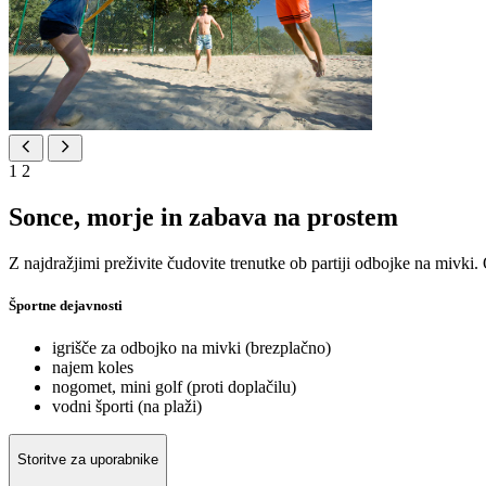
1
2
Sonce, morje in zabava na prostem
Z najdražjimi preživite čudovite trenutke ob partiji odbojke na mivki. 
Športne dejavnosti
igrišče za odbojko na mivki (brezplačno)
najem koles
nogomet, mini golf (proti doplačilu)
vodni športi (na plaži)
Storitve za uporabnike