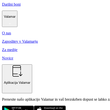
Darilni boni
Valamar
O nas
Zaposlitev v Valamarju
Za medije
Novice
Aplikacija Valamar
Prenesite našo aplikacijo Valamar in vaš brezskrben dopust se lahko 