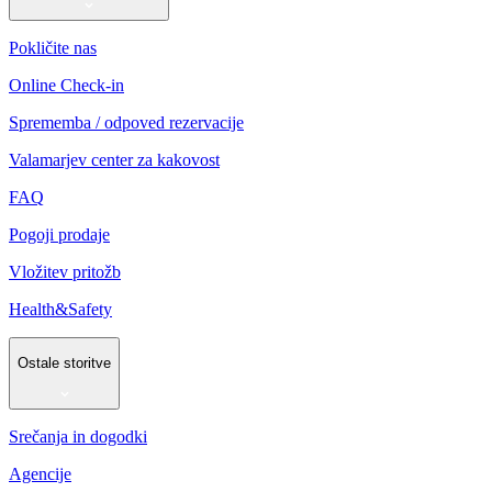
Pokličite nas
Online Check-in
Sprememba / odpoved rezervacije
Valamarjev center za kakovost
FAQ
Pogoji prodaje
Vložitev pritožb
Health&Safety
Ostale storitve
Srečanja in dogodki
Agencije