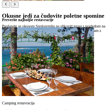
Okusne jedi za čudovite poletne spomine
Preverite najboljše restavracije
Predajajte se okusom Sredozemlja na slikoviti terasi s pogledom na
plažo ter se prepustite slastnim lokalnim jedem in specialitetam z
žara.
Camping restavracija