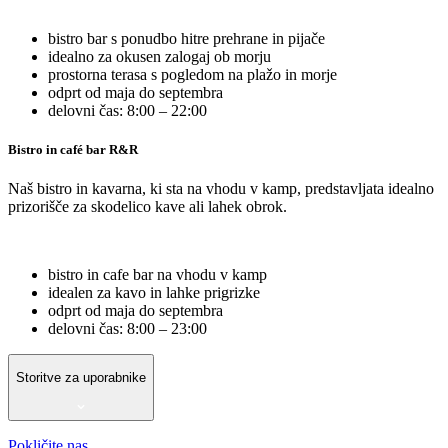
bistro bar s ponudbo hitre prehrane in pijače
idealno za okusen zalogaj ob morju
prostorna terasa s pogledom na plažo in morje
odprt od maja do septembra
delovni čas: 8:00 – 22:00
Bistro in café bar R&R
Naš bistro in kavarna, ki sta na vhodu v kamp, predstavljata idealno
prizorišče za skodelico kave ali lahek obrok.
bistro in cafe bar na vhodu v kamp
idealen za kavo in lahke prigrizke
odprt od maja do septembra
delovni čas: 8:00 – 23:00
Storitve za uporabnike
Pokličite nas