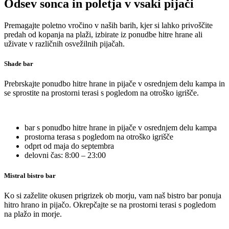
Odsev sonca in poletja v vsaki pijači
Premagajte poletno vročino v naših barih, kjer si lahko privoščite
predah od kopanja na plaži, izbirate iz ponudbe hitre hrane ali
uživate v različnih osvežilnih pijačah.
Shade bar
Prebrskajte ponudbo hitre hrane in pijače v osrednjem delu kampa in
se sprostite na prostorni terasi s pogledom na otroško igrišče.
bar s ponudbo hitre hrane in pijače v osrednjem delu kampa
prostorna terasa s pogledom na otroško igrišče
odprt od maja do septembra
delovni čas: 8:00 – 23:00
Mistral bistro bar
Ko si zaželite okusen prigrizek ob morju, vam naš bistro bar ponuja
hitro hrano in pijačo. Okrepčajte se na prostorni terasi s pogledom
na plažo in morje.