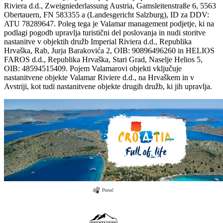
Riviera d.d., Zweigniederlassung Austria, Gamsleitenstraße 6, 5563
Obertauern, FN 583355 a (Landesgericht Salzburg), ID za DDV:
ATU 78289647. Poleg tega je Valamar management podjetje, ki na
podlagi pogodb upravlja turistični del poslovanja in nudi storitve
nastanitve v objektih družb Imperial Riviera d.d., Republika
Hrvaška, Rab, Jurja Barakovića 2, OIB: 90896496260 in HELIOS
FAROS d.d., Republika Hrvaška, Stari Grad, Naselje Helios 5,
OIB: 48594515409. Pojem Valamarovi objekti vključuje
nastanitvene objekte Valamar Riviere d.d., na Hrvaškem in v
Avstriji, kot tudi nastanitvene objekte drugih družb, ki jih upravlja.