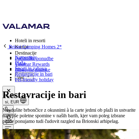
Hoteli in resorti
Brioni Camping Homes 2*
Kampi
Destinacije
Namestitev
Počitniške ponudbe
Plaža
Valamar Rewards
Športi in zabava
Blagovne znamke
Restavracije in bari
Več
Pet-friendly holiday
Restavracije in bari
si, EUR
Navdušite brbončice z okusnimi à la carte jedmi ob plaži in ustvarite
najlepše poletne spomine v naših barih, kjer vam poleg izbrane
pijače ponujamo tudi čudovit razgled na Brionski arhipelag.