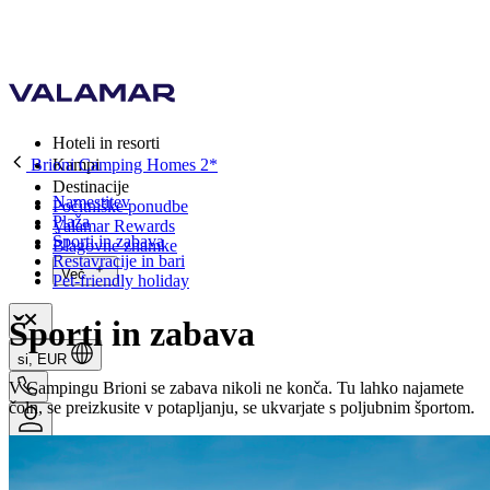
Hoteli in resorti
Brioni Camping Homes 2*
Kampi
Destinacije
Namestitev
Počitniške ponudbe
Plaža
Valamar Rewards
Športi in zabava
Blagovne znamke
Restavracije in bari
Več
Pet-friendly holiday
Športi in zabava
si, EUR
V Campingu Brioni se zabava nikoli ne konča. Tu lahko najamete
čoln, se preizkusite v potapljanju, se ukvarjate s poljubnim športom.