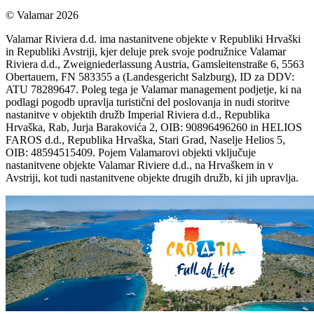
© Valamar 2026
Valamar Riviera d.d. ima nastanitvene objekte v Republiki Hrvaški
in Republiki Avstriji, kjer deluje prek svoje podružnice Valamar
Riviera d.d., Zweigniederlassung Austria, Gamsleitenstraße 6, 5563
Obertauern, FN 583355 a (Landesgericht Salzburg), ID za DDV:
ATU 78289647. Poleg tega je Valamar management podjetje, ki na
podlagi pogodb upravlja turistični del poslovanja in nudi storitve
nastanitve v objektih družb Imperial Riviera d.d., Republika
Hrvaška, Rab, Jurja Barakovića 2, OIB: 90896496260 in HELIOS
FAROS d.d., Republika Hrvaška, Stari Grad, Naselje Helios 5,
OIB: 48594515409. Pojem Valamarovi objekti vključuje
nastanitvene objekte Valamar Riviere d.d., na Hrvaškem in v
Avstriji, kot tudi nastanitvene objekte drugih družb, ki jih upravlja.