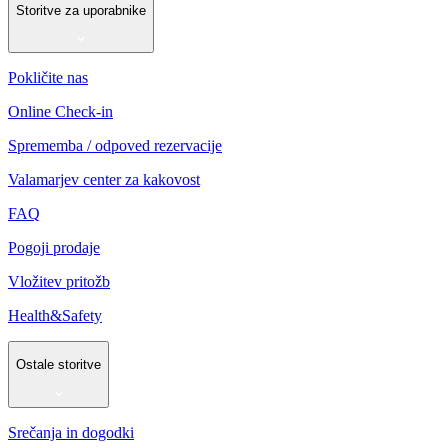
Storitve za uporabnike
Pokličite nas
Online Check-in
Sprememba / odpoved rezervacije
Valamarjev center za kakovost
FAQ
Pogoji prodaje
Vložitev pritožb
Health&Safety
Ostale storitve
Srečanja in dogodki