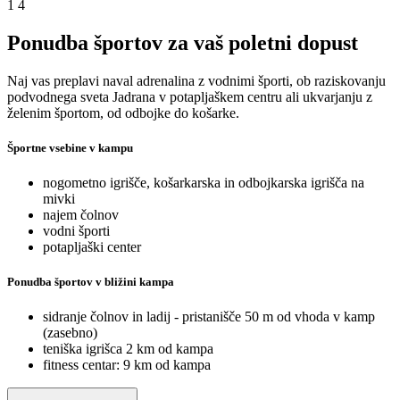
1
4
Ponudba športov za vaš poletni dopust
Naj vas preplavi naval adrenalina z vodnimi športi, ob raziskovanju
podvodnega sveta Jadrana v potapljaškem centru ali ukvarjanju z
želenim športom, od odbojke do košarke.
Športne vsebine v kampu
nogometno igrišče, košarkarska in odbojkarska igrišča na
mivki
najem čolnov
vodni športi
potapljaški center
Ponudba športov v bližini kampa
sidranje čolnov in ladij - pristanišče 50 m od vhoda v kamp
(zasebno)
teniška igrišca 2 km od kampa
fitness centar: 9 km od kampa