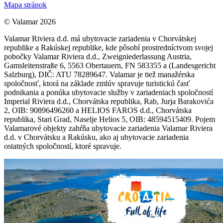
Mapa stránok
© Valamar 2026
Valamar Riviera d.d. má ubytovacie zariadenia v Chorvátskej
republike a Rakúskej republike, kde pôsobí prostredníctvom svojej
pobočky Valamar Riviera d.d., Zweigniederlassung Austria,
Gamsleitenstraße 6, 5563 Obertauern, FN 583355 a (Landesgericht
Salzburg), DIČ: ATU 78289647. Valamar je tiež manažérska
spoločnosť, ktorá na základe zmlúv spravuje turistickú časť
podnikania a ponúka ubytovacie služby v zariadeniach spoločností
Imperial Riviera d.d., Chorvátska republika, Rab, Jurja Barakovića
2, OIB: 90896496260 a HELIOS FAROS d.d., Chorvátska
republika, Stari Grad, Naselje Helios 5, OIB: 48594515409. Pojem
Valamarové objekty zahŕňa ubytovacie zariadenia Valamar Riviera
d.d. v Chorvátsku a Rakúsku, ako aj ubytovacie zariadenia
ostatných spoločností, ktoré spravuje.