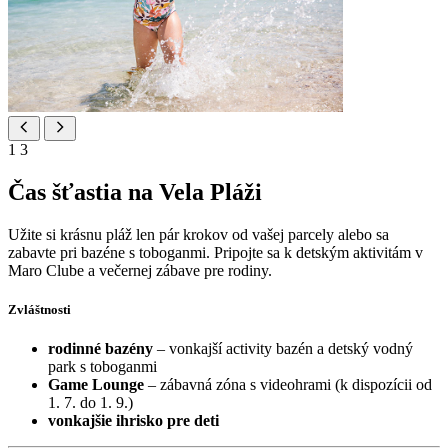
1
3
Čas šťastia na Vela Pláži
Užite si krásnu pláž len pár krokov od vašej parcely alebo sa
zabavte pri bazéne s toboganmi. Pripojte sa k detským aktivitám v
Maro Clube a večernej zábave pre rodiny.
Zvláštnosti
rodinné bazény
– vonkajší activity bazén a detský vodný
park s toboganmi
Game Lounge
– zábavná zóna s videohrami (k dispozícii od
1. 7. do 1. 9.)
vonkajšie ihrisko pre deti