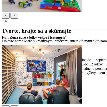
1
4
Tvorte, hrajte sa a skúmajte
Fun Zóna (pre všetky vekové kategórie)
Objavte herne Maro s kreatívnymi hračkami, interaktívnymi aktivitam
Maro Mini Club (3–7) a Maro Maxi Club (7–12)
plne vybavená detská herňa (otvorená od 15. júna do 1. septem
rôzne zábavné aktivity a programy pre deti od 3 do 12 rokov
zábavné aktivity pod dohľadom nášho profesionálneho personá
zábavné programy pre všetky vekové kategórie – výlety a temat