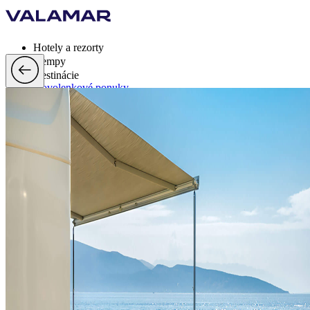
Hotely a rezorty
Kempy
Destinácie
Dovolenkové ponuky
Valamar Rewards
Brandy
Viac
sk, EUR