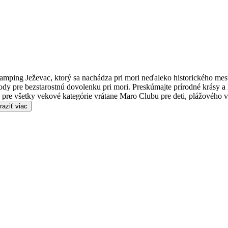
Camping Ježevac, ktorý sa nachádza pri mori neďaleko historického mest
rody pre bezstarostnú dovolenku pri mori.
Preskúmajte prírodné krásy a 
vu pre všetky vekové kategórie vrátane Maro Clubu pre deti, plážového v
aziť viac