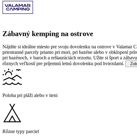
Zábavný kemping na ostrove
Nájdite si ideálne miesto pre svoju dovolenku na ostrove v Valamar 
priestranné parcely priamo pri mori, pri bazéne alebo v obklopení prí
pri bazénoch, v baroch a reštauráciách rezortu. Užite si šport a zába
rôznych veľkostí pre príjemnú letnú dovolenku pod hviezdami.
Zobr
Poloha pri pláži alebo v tieni
Rôzne typy parciel