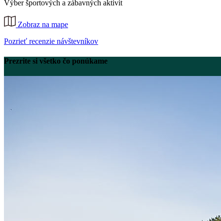
Výber športových a zábavných aktivít
Zobraz na mape
Pozrieť recenzie návštevníkov
Prezrite si všetko čo ponúkame