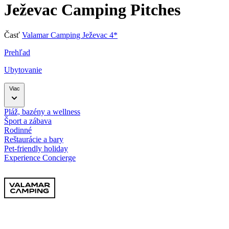
Ježevac Camping Pitches
Časť
Valamar Camping Ježevac 4*
Prehľad
Ubytovanie
Viac
Pláž, bazény a wellness
Šport a zábava
Rodinné
Reštaurácie a bary
Pet-friendly holiday
Experience Concierge