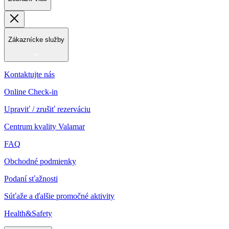
Zákaznícke služby
Kontaktujte nás
Online Check-in
Upraviť / zrušiť rezerváciu
Centrum kvality Valamar
FAQ
Obchodné podmienky
Podaní sťažnosti
Súťaže a ďalšie promočné aktivity
Health&Safety