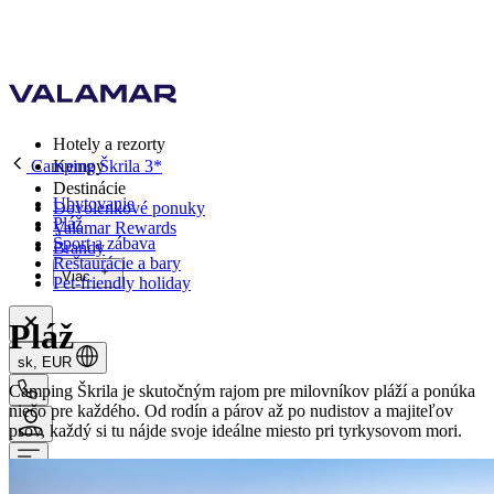
Hotely a rezorty
Camping Škrila 3*
Kempy
Destinácie
Ubytovanie
Dovolenkové ponuky
Pláž
Valamar Rewards
Šport a zábava
Brandy
Reštaurácie a bary
Viac
Pet-friendly holiday
Pláž
sk, EUR
Camping Škrila je skutočným rajom pre milovníkov pláží a ponúka
niečo pre každého. Od rodín a párov až po nudistov a majiteľov
psov, každý si tu nájde svoje ideálne miesto pri tyrkysovom mori.