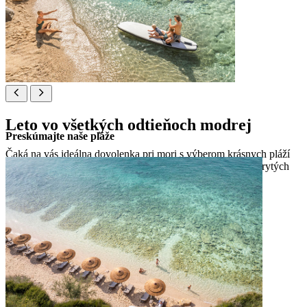
Leto vo všetkých odtieňoch modrej
Preskúmajte naše pláže
Čaká na vás ideálna dovolenka pri mori s výberom krásnych pláží
pre rodiny, páry, náturistov a domácich miláčikov, ako aj skrytých
zátok pozdĺž malebného pobrežia.