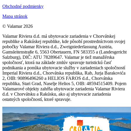
Obchodné podmienky
Mapa stránok
© Valamar 2026
Valamar Riviera d.d. má ubytovacie zariadenia v Chorvátskej
republike a Rakúskej republike, kde pôsobí prostredníctvom svojej
pobočky Valamar Riviera d.d., Zweigniederlassung Austria,
Gamsleitenstraße 6, 5563 Obertauern, FN 583355 a (Landesgericht
Salzburg), DIČ: ATU 78289647. Valamar je tiež manažérska
spoločnosť, ktorá na základe zmlúv spravuje turistickú časť
podnikania a ponúka ubytovacie služby v zariadeniach spoločností
Imperial Riviera d.d., Chorvátska republika, Rab, Jurja Barakovića
2, OIB: 90896496260 a HELIOS FAROS d.d., Chorvátska
republika, Stari Grad, Naselje Helios 5, OIB: 48594515409. Pojem
Valamarové objekty zahŕňa ubytovacie zariadenia Valamar Riviera
d.d. v Chorvátsku a Rakúsku, ako aj ubytovacie zariadenia
ostatných spoločností, ktoré spravuje.