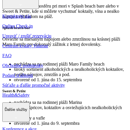
Užívajte si letnú atmosféru pri mori v Splash beach bare alebo v
Sweet & Petite, kde si môžete vychutnať koktaily, vína a nealko
Kontaktujte nás
nápoje s výhľadom na pláž.
Online Check-in
Splash beach bar
Upraviť / zrušiť rezerváciu
Osviežte sa miešaným nápojom alebo zmrzlinou na krásnej pláži
Maro Family pre dokonalý zážitok z letnej dovolenky.
Centrum kvality Valamar
FAQ
nachádza sa na rodinnej pláži Maro Family beach
Obchodné podmienky
široký sortiment alkoholických a nealkoholických koktailov,
nealko nápojov, zmrzlín a pod.
Podaní sťažnosti
otvorené od 1. júna do 15. septembra
Súťaže a ďalšie promočné aktivity
Sweet & Petite
Health&Safety
nachádza sa na rodinnej pláži Marina
ponuka špricov, koktailov a osviežujúcich nealkoholických
Ďalšie služby
nápojov
palacinky a vafle
otvorené od 1. júna do 9. septembra
Konference a akce