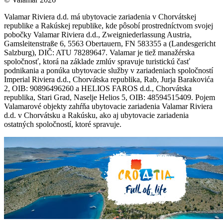
Valamar Riviera d.d. má ubytovacie zariadenia v Chorvátskej
republike a Rakúskej republike, kde pôsobí prostredníctvom svojej
pobočky Valamar Riviera d.d., Zweigniederlassung Austria,
Gamsleitenstraße 6, 5563 Obertauern, FN 583355 a (Landesgericht
Salzburg), DIČ: ATU 78289647. Valamar je tiež manažérska
spoločnosť, ktorá na základe zmlúv spravuje turistickú časť
podnikania a ponúka ubytovacie služby v zariadeniach spoločností
Imperial Riviera d.d., Chorvátska republika, Rab, Jurja Barakovića
2, OIB: 90896496260 a HELIOS FAROS d.d., Chorvátska
republika, Stari Grad, Naselje Helios 5, OIB: 48594515409. Pojem
Valamarové objekty zahŕňa ubytovacie zariadenia Valamar Riviera
d.d. v Chorvátsku a Rakúsku, ako aj ubytovacie zariadenia
ostatných spoločností, ktoré spravuje.