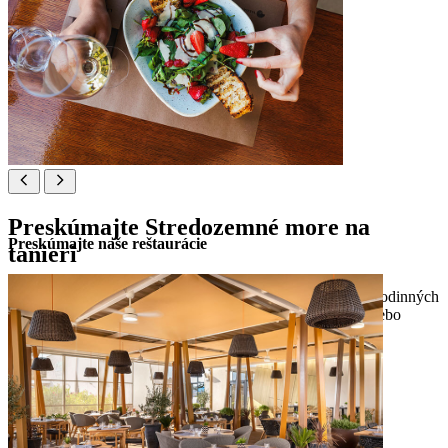
Preskúmajte Stredozemné more na
Preskúmajte naše reštaurácie
tanieri
Vychutnajte si ponuku gastronomických zážitkov, vrátane rodinných
bufetov, občerstvenia pri bazéne, elegantného stolovania alebo
čerstvého jedla doručeného až k vašim dverám.