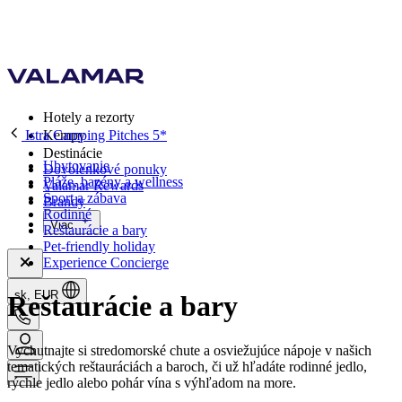
Hotely a rezorty
Istra Camping Pitches 5*
Kempy
Destinácie
Ubytovanie
Dovolenkové ponuky
Pláže, bazény a wellness
Valamar Rewards
Šport a zábava
Brandy
Rodinné
Viac
Reštaurácie a bary
Pet-friendly holiday
Experience Concierge
sk, EUR
Reštaurácie a bary
Vychutnajte si stredomorské chute a osviežujúce nápoje v našich
tematických reštauráciách a baroch, či už hľadáte rodinné jedlo,
rýchle jedlo alebo pohár vína s výhľadom na more.