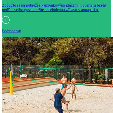
Zobuďte sa na pobreží s kamienkovými plážami, vyberte si bazén
podľa svojho gusta a užite si celodennú zábavu v aquaparku.
Podrobnosti