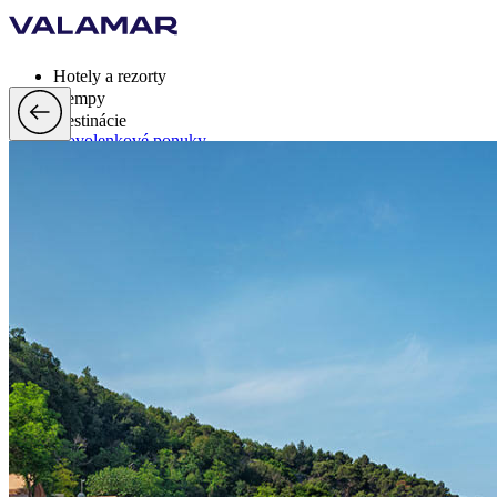
Hotely a rezorty
Kempy
Destinácie
Dovolenkové ponuky
Valamar Rewards
Brandy
Viac
sk, EUR