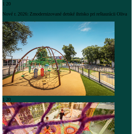
1
20
Nové r. 2026: Zmodernizované detské ihrisko pri reštaurácii Oliva
1
20