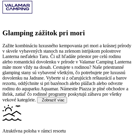
Glamping zážitok pri mori
Zažite kombináciu luxusného kempovania pri mori a krásnej prírody
v skvele vybavených stanoch na zelenom istrijskom polostrove
Lanterna neďaleko Taru. Či už hľadáte priestor pre celú rodinu
alebo romantickú dovolenku v prírode v Valamar Camping Lanterna
máte more vždy na dosah.
Cestujete s rodinou? Naše priestranné
glamping stany sú vybavené všetkým, čo potrebujete pre luxusnú
dovolenku na Jadrane. Vyberte si z očarujúcich reštaurácií a barov
rezortu, oddýchnite si pri bazénoch alebo plážach alebo odvezte
rodinu do aquparku Aquamar. Námestie Piazza je plné obchodov a
ihrísk, zatiaľ čo rodinné programy poskytujú zábavu pre všetky
vekové kategórie.
Zobraziť viac
Atraktívna poloha v rámci resortu