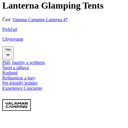
Lanterna Glamping Tents
Časť
Valamar Camping Lanterna 4*
Prehľad
Ubytovanie
Viac
Pláž, bazény a wellness
Šport a zábava
Rodinné
Reštaurácie a bary
Pet-friendly holiday
Experience Concierge