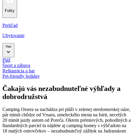
Fotky
Prehľad
Ubytovanie
Viac
Pláž
Šport a zábava
Reštaurácia a bar
Pet-friendly holiday
Čakajú vás nezabudnuteľné výhľady a
dobrodružstvá
Camping Orsera sa nachádza pri pláži v zelenej stredomorskej oáze,
pár minút chôdze od Vrsaru, umeleckého mesta na Istrii, necelých
20 minút jazdy autom od Poreča. Okrem prémiových, pohodlných a
štandardných parciel tu nájdete aj camping homey s výhľadom na
18 malých ostrovčekov – nezabudnuteľný zážitok na Jadranskom