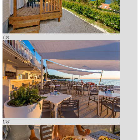
1
8
1
8