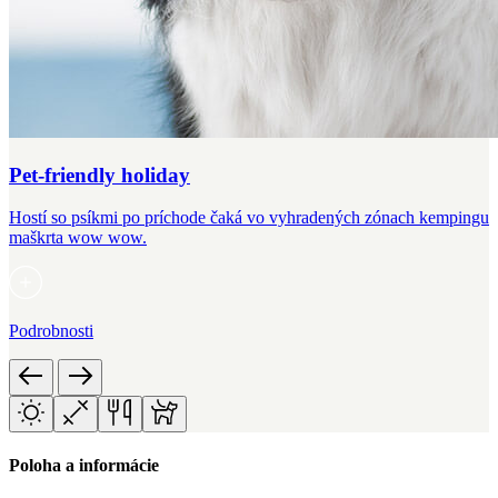
Pet-friendly holiday
Hostí so psíkmi po príchode čaká vo vyhradených zónach kempingu
maškrta wow wow.
Podrobnosti
Poloha a informácie