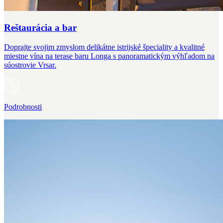
Reštaurácia a bar
Doprajte svojim zmyslom delikátne istrijské špeciality a kvalitné
miestne vína na terase baru Longa s panoramatickým výhľadom na
súostrovie Vrsar.
Podrobnosti