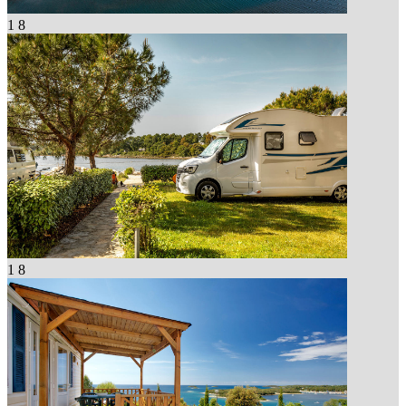
1
8
1
8