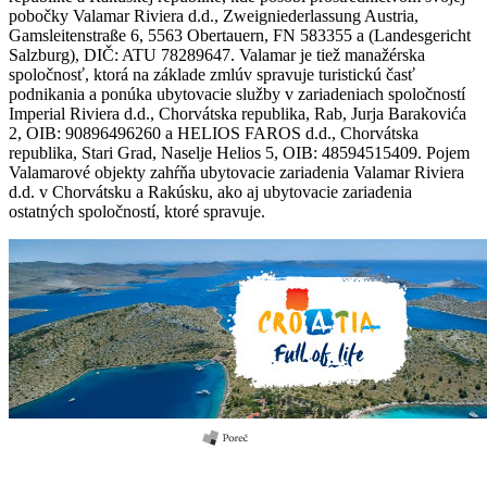
pobočky Valamar Riviera d.d., Zweigniederlassung Austria,
Gamsleitenstraße 6, 5563 Obertauern, FN 583355 a (Landesgericht
Salzburg), DIČ: ATU 78289647. Valamar je tiež manažérska
spoločnosť, ktorá na základe zmlúv spravuje turistickú časť
podnikania a ponúka ubytovacie služby v zariadeniach spoločností
Imperial Riviera d.d., Chorvátska republika, Rab, Jurja Barakovića
2, OIB: 90896496260 a HELIOS FAROS d.d., Chorvátska
republika, Stari Grad, Naselje Helios 5, OIB: 48594515409. Pojem
Valamarové objekty zahŕňa ubytovacie zariadenia Valamar Riviera
d.d. v Chorvátsku a Rakúsku, ako aj ubytovacie zariadenia
ostatných spoločností, ktoré spravuje.