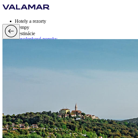
Hotely a rezorty
Kempy
Destinácie
Dovolenkové ponuky
Valamar Rewards
Brandy
Viac
sk, EUR