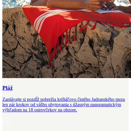
Pláž
Zaplávajte si pozdĺž pobrežia krištáľovo čistého Jadranského mora
len pár krokov od vášho ubytovania s úžasným panoramatickým
výhľadom na 18 ostrovčekov na obzore.