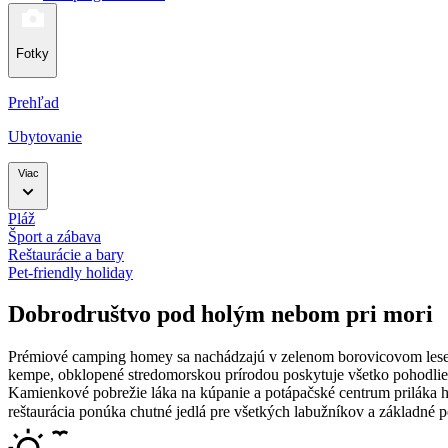
Fotky
Prehľad
Ubytovanie
Viac
Pláž
Šport a zábava
Reštaurácie a bary
Pet-friendly holiday
Dobrodruštvo pod holým nebom pri mori
Prémiové camping homey sa nachádzajú v zelenom borovicovom lese p
kempe, obklopené stredomorskou prírodou poskytuje všetko pohodlie 
Kamienkové pobrežie láka na kúpanie a potápačské centrum priláka ho
reštaurácia ponúka chutné jedlá pre všetkých labužníkov a základné 