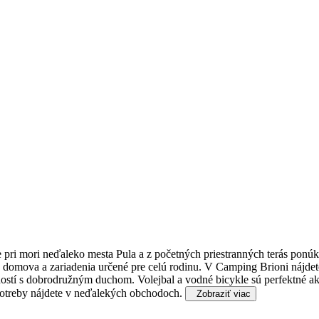
ri mori neďaleko mesta Pula a z početných priestranných terás ponúka
domova a zariadenia určené pre celú rodinu.
V Camping Brioni nájdete
stí s dobrodružným duchom. Volejbal a vodné bicykle sú perfektné akti
potreby nájdete v neďalekých obchodoch.
Zobraziť viac