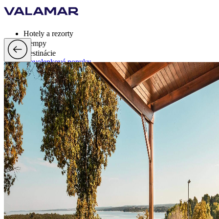
Hotely a rezorty
Kempy
Destinácie
Dovolenkové ponuky
Valamar Rewards
Brandy
Viac
sk, EUR