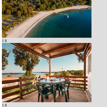
1
8
1
8