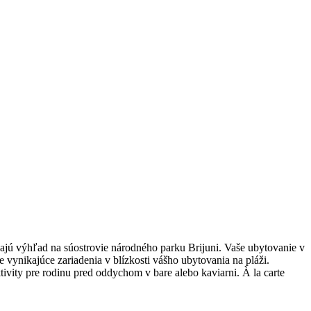
jú výhľad na súostrovie národného parku Brijuni. Vaše ubytovanie v
 vynikajúce zariadenia v blízkosti vášho ubytovania na pláži.
vity pre rodinu pred oddychom v bare alebo kaviarni. À la carte