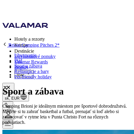
Hotely a rezorty
Brioni Camping Pitches 2*
Kempy
Destinácie
Ubytovanie
Dovolenkové ponuky
Pláž
Valamar Rewards
Šport a zábava
Brandy
Reštaurácie a bary
Viac
Pet-friendly holiday
Šport a zábava
sk, EUR
Camping Brioni je ideálnym miestom pre športové dobrodružstvá.
Môžete si tu zahrať basketbal a futbal, prenajať si loď alebo si
zatancovať v rytme leta v Punta Christo Fort na rôznych
podujatiach.