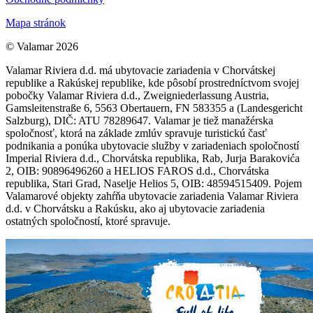
Mapa stránok
© Valamar 2026
Valamar Riviera d.d. má ubytovacie zariadenia v Chorvátskej
republike a Rakúskej republike, kde pôsobí prostredníctvom svojej
pobočky Valamar Riviera d.d., Zweigniederlassung Austria,
Gamsleitenstraße 6, 5563 Obertauern, FN 583355 a (Landesgericht
Salzburg), DIČ: ATU 78289647. Valamar je tiež manažérska
spoločnosť, ktorá na základe zmlúv spravuje turistickú časť
podnikania a ponúka ubytovacie služby v zariadeniach spoločností
Imperial Riviera d.d., Chorvátska republika, Rab, Jurja Barakovića
2, OIB: 90896496260 a HELIOS FAROS d.d., Chorvátska
republika, Stari Grad, Naselje Helios 5, OIB: 48594515409. Pojem
Valamarové objekty zahŕňa ubytovacie zariadenia Valamar Riviera
d.d. v Chorvátsku a Rakúsku, ako aj ubytovacie zariadenia
ostatných spoločností, ktoré spravuje.