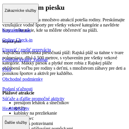
Raj na zlatom piesku
Zákaznícke služby
Piesočnaté plytčiny a množstvo atrakcií potešia rodiny. Preskúmajte
vzrušujúce vodné športy pre všetky vekové kategórie a navštívte
Kontaktujte nás
bary a reštaurácie, kde sa môžete občerstviť na pláži.
Online Check-in
Rajská pláž
Upraviť / zrušiť rezerváciu
Najväčšia chorvátska piesočnatá pláž: Rajská pláž sa tiahne v tvare
polmesiaca, dlhá 1 500 metrov, s vybavením pre všetky vekové
Centrum kvality Valamar
kategórie. Mäkký piesok a plytké more robia z Rajskej pláže
obľúbenú voľbu pre rodiny s deťmi, s množstvom zábavy pre deti a
FAQ
ponukou športov a aktivít pre každého.
Obchodné podmienky
Podaní sťažnosti
Plážové atrakcie
Súťaže a ďalšie promočné aktivity
prenájom lehátok a slnečníkov
sprchy
Health&Safety
kabínky na prezliekanie
verejné wc
Ďalšie služby
obchod s potravinami
obchod s plážovými pomôckami