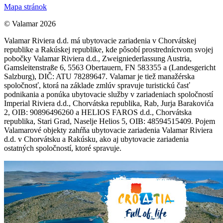
Mapa stránok
© Valamar 2026
Valamar Riviera d.d. má ubytovacie zariadenia v Chorvátskej
republike a Rakúskej republike, kde pôsobí prostredníctvom svojej
pobočky Valamar Riviera d.d., Zweigniederlassung Austria,
Gamsleitenstraße 6, 5563 Obertauern, FN 583355 a (Landesgericht
Salzburg), DIČ: ATU 78289647. Valamar je tiež manažérska
spoločnosť, ktorá na základe zmlúv spravuje turistickú časť
podnikania a ponúka ubytovacie služby v zariadeniach spoločností
Imperial Riviera d.d., Chorvátska republika, Rab, Jurja Barakovića
2, OIB: 90896496260 a HELIOS FAROS d.d., Chorvátska
republika, Stari Grad, Naselje Helios 5, OIB: 48594515409. Pojem
Valamarové objekty zahŕňa ubytovacie zariadenia Valamar Riviera
d.d. v Chorvátsku a Rakúsku, ako aj ubytovacie zariadenia
ostatných spoločností, ktoré spravuje.