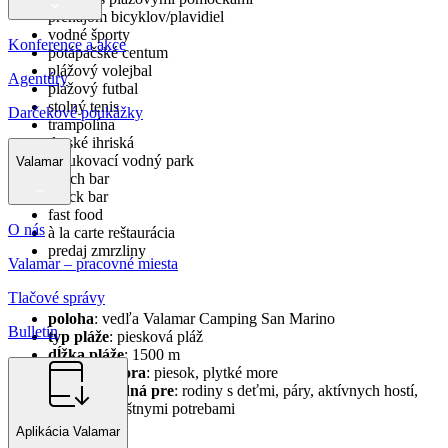
prenájom bicyklov/plavidiel
vodné športy
Konference a akce
potápačské centum
plážový volejbal
Agentúry
plážový futbal
stolný tenis
Darčekové poukážky
trampolína
detské ihriská
nafukovací vodný park
Valamar
beach bar
snack bar
fast food
O nás
à la carte reštaurácia
predaj zmrzliny
Valamar – pracovné miesta
Tlačové správy
poloha
: vedľa Valamar Camping San Marino
Bulletin
typ pláže
: piesková pláž
dĺžka pláže
: 1500 m
vstup do mora
: piesok, plytké more
pláž je vhodná pre
: rodiny s deťmi, páry, aktívnych hostí,
hostí so zvláštnymi potrebami
Aplikácia Valamar