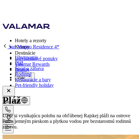
Hotely a rezorty
San Marino Residence 4*
Kempy
Destinácie
Ubytovanie
Dovolenkové ponuky
Pláž
Valamar Rewards
Šport a zábava
Brandy
Rodinné
Viac
Reštaurácie a bary
Pet-friendly holiday
Pláž
sk, EUR
Užite si vynikajúcu polohu na obľúbenej Rajskej pláži na ostrove
Rab s jemným pieskom a plytkou vodou pre bezstarostnú rodinnú
zábavu.