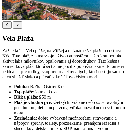
Vela Plaža
Zažite krásu Vela pláže, najväčšej a najznámejšej pláže na ostrove
Krk. Táto pláž, známa svojou živou atmosférou a širokou ponukou
aktivít láka milovníkov opaľovania aj dobrodruhov. Táto krásna
kamienková pláž, ktorá sa tiahne pozdĺž pobrežia takmer kilometer
je ideálna pre rodiny, skupiny priateľov a tých, ktorí cestujú sami a
chcú si užiť slnko a plávať v krištáľovo čistom mori.
Poloha:
Baška, Ostrov Krk
Typ pláže
: kamienková
Dĺžka pláže
: 950 m
Pláž je vhodná pre
: všetkých, vrátane osôb so zdravotným
postihnutím, detí a neplavcov, vďaka pozvoľnému vstupu do
mora
Zariadenia
: dobre vybavená možnosťami stravovania a
nápojov, sprchy, toalety, prezliekarne, prenájom ležadiel a
slnečníkov, detské ihrisko, SUP, parasailing a vodné