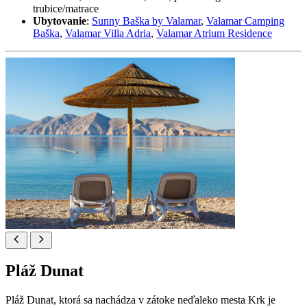
trubice/matrace
Ubytovanie
:
Sunny Baška by Valamar
,
Valamar Camping
Baška
,
Valamar Villa Adria
,
Valamar Atrium Residence
Pláž Dunat
Pláž Dunat, ktorá sa nachádza v zátoke neďaleko mesta Krk je