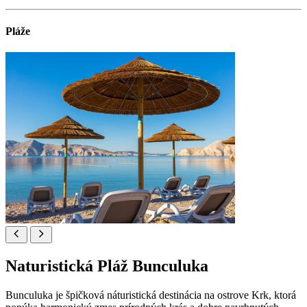
Pláže
Naturistická Pláž Bunculuka
Bunculuka je špičková náturistická destinácia na ostrove Krk, ktorá