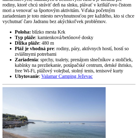
rodiny, ktoré chcú stráviť deň na slnku, plávať v krištáľovo čistom
mori a venovať sa športovým aktivitám. Vďaka početným
zariadeniam je toto miesto nevyhnutnosťou pre každého, kto si chce
vychutnať čaro Jadranu bez akýchkoľvek problémov.
Poloha:
blízko mesta Krk
Typ pláže
: kamienková/betónové dosky
Dĺžka pláže
: 480 m
Pláž je vhodná pre
: rodiny, páry, aktívnych hostí, hostí so
zvláštnymi potrebami
Zariadenia
: sprchy, toalety, prenájom slnečníkov a stoličiek,
kabínky na prezliekanie, potápačské centrum, detské ihrisko,
free Wi-Fi, plážový volejbal, stolný tenis, tenisové kurty
Ubytovanie
:
Valamar Camping Ježevac