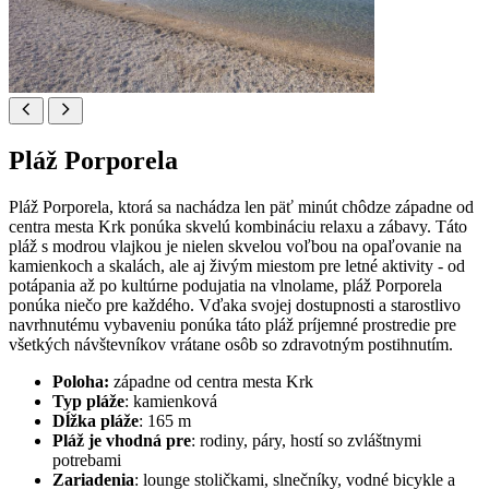
Pláž Porporela
Pláž Porporela, ktorá sa nachádza len päť minút chôdze západne od
centra mesta Krk ponúka skvelú kombináciu relaxu a zábavy. Táto
pláž s modrou vlajkou je nielen skvelou voľbou na opaľovanie na
kamienkoch a skalách, ale aj živým miestom pre letné aktivity - od
potápania až po kultúrne podujatia na vlnolame, pláž Porporela
ponúka niečo pre každého. Vďaka svojej dostupnosti a starostlivo
navrhnutému vybaveniu ponúka táto pláž príjemné prostredie pre
všetkých návštevníkov vrátane osôb so zdravotným postihnutím.
Poloha:
západne od centra mesta Krk
Typ pláže
: kamienková
Dĺžka pláže
: 165 m
Pláž je vhodná pre
: rodiny, páry, hostí so zvláštnymi
potrebami
Zariadenia
: lounge stoličkami, slnečníky, vodné bicykle a