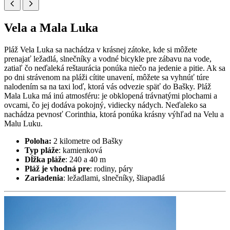
Vela a Mala Luka
Pláž Vela Luka sa nachádza v krásnej zátoke, kde si môžete
prenajať ležadlá, slnečníky a vodné bicykle pre zábavu na vode,
zatiaľ čo neďaleká reštaurácia ponúka niečo na jedenie a pitie. Ak sa
po dni strávenom na pláži cítite unavení, môžete sa vyhnúť túre
nalodením sa na taxi loď, ktorá vás odvezie späť do Bašky. Pláž
Mala Luka má inú atmosféru: je obklopená trávnatými plochami a
ovcami, čo jej dodáva pokojný, vidiecky nádych. Neďaleko sa
nachádza pevnosť Corinthia, ktorá ponúka krásny výhľad na Velu a
Malu Luku.
Poloha:
2 kilometre od Bašky
Typ pláže
: kamienková
Dĺžka pláže
: 240 a 40 m
Pláž je vhodná pre
: rodiny, páry
Zariadenia
: ležadlami, slnečníky, šliapadlá