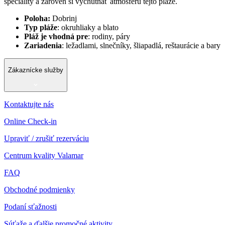
špeciality a zároveň si vychutnať atmosféru tejto pláže.
Poloha:
Dobrinj
Typ pláže
: okruhliaky a blato
Pláž je vhodná pre
: rodiny, páry
Zariadenia
: ležadlami, slnečníky, šliapadlá, reštaurácie a bary
Zákaznícke služby
Kontaktujte nás
Online Check-in
Upraviť / zrušiť rezerváciu
Centrum kvality Valamar
FAQ
Obchodné podmienky
Podaní sťažnosti
Súťaže a ďalšie promočné aktivity