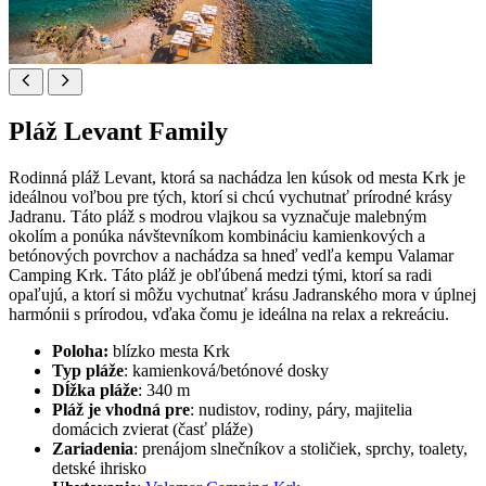
Pláž Levant Family
Rodinná pláž Levant, ktorá sa nachádza len kúsok od mesta Krk je
ideálnou voľbou pre tých, ktorí si chcú vychutnať prírodné krásy
Jadranu. Táto pláž s modrou vlajkou sa vyznačuje malebným
okolím a ponúka návštevníkom kombináciu kamienkových a
betónových povrchov a nachádza sa hneď vedľa kempu Valamar
Camping Krk. Táto pláž je obľúbená medzi tými, ktorí sa radi
opaľujú, a ktorí si môžu vychutnať krásu Jadranského mora v úplnej
harmónii s prírodou, vďaka čomu je ideálna na relax a rekreáciu.
Poloha:
blízko mesta Krk
Typ pláže
: kamienková/betónové dosky
Dĺžka pláže
: 340 m
Pláž je vhodná pre
: nudistov, rodiny, páry, majitelia
domácich zvierat (časť pláže)
Zariadenia
: prenájom slnečníkov a stoličiek, sprchy, toalety,
detské ihrisko