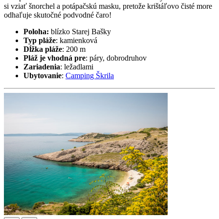
si vziať šnorchel a potápačskú masku, pretože krištáľovo čisté more
odhaľuje skutočné podvodné čaro!
Poloha:
blízko Starej Bašky
Typ pláže
: kamienková
Dĺžka pláže
: 200 m
Pláž je vhodná pre
: páry, dobrodruhov
Zariadenia
: ležadlami
Ubytovanie
:
Camping Škrila