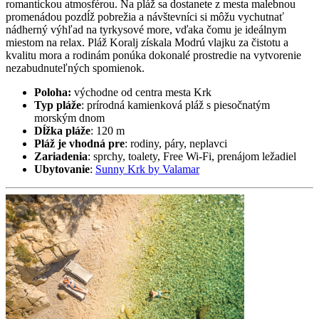
romantickou atmosférou. Na pláž sa dostanete z mesta malebnou
promenádou pozdĺž pobrežia a návštevníci si môžu vychutnať
nádherný výhľad na tyrkysové more, vďaka čomu je ideálnym
miestom na relax. Pláž Koralj získala Modrú vlajku za čistotu a
kvalitu mora a rodinám ponúka dokonalé prostredie na vytvorenie
nezabudnuteľných spomienok.
Poloha:
východne od centra mesta Krk
Typ pláže
: prírodná kamienková pláž s piesočnatým
morským dnom
Dĺžka pláže
: 120 m
Pláž je vhodná pre
: rodiny, páry, neplavci
Zariadenia
: sprchy, toalety, Free Wi-Fi, prenájom ležadiel
Ubytovanie
:
Sunny Krk by Valamar