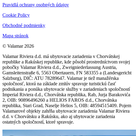
Pravidlá ochrany osobných údajov
Cookie Policy
Obchodné podmienky
Mapa stránok
© Valamar 2026
Valamar Riviera d.d. má ubytovacie zariadenia v Chorvátskej
republike a Rakúskej republike, kde pôsobí prostredníctvom svojej
pobočky Valamar Riviera d.d., Zweigniederlassung Austria,
Gamsleitenstraße 6, 5563 Obertauern, FN 583355 a (Landesgericht
Salzburg), DIČ: ATU 78289647. Valamar je tiež manažérska
spoločnosť, ktorá na základe zmlúv spravuje turistickú časť
podnikania a ponúka ubytovacie služby v zariadeniach spoločností
Imperial Riviera d.d., Chorvátska republika, Rab, Jurja Barakovića
2, OIB: 90896496260 a HELIOS FAROS d.d., Chorvátska
republika, Stari Grad, Naselje Helios 5, OIB: 48594515409. Pojem
Valamarové objekty zahŕňa ubytovacie zariadenia Valamar Riviera
d.d. v Chorvátsku a Rakúsku, ako aj ubytovacie zariadenia
ostatných spoločností, ktoré spravuje.