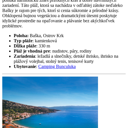
ponúka harmonickú zmes prírodných krás a dobre navrhnutých
zariadení. Táto pláž, ktorá sa nachádza v odľahlej zátoke neďaleko
Bašky je rajom pre tých, ktorí si cenia súkromie a prírodné krásy.
Obklopená bujnou vegetáciou a dramatickými útesmi poskytuje
idylické prostredie na opaľovanie a plávanie bez akýchkoľvek
problémov.
Poloha:
Baška, Ostrov Krk
Typ pláže
: kamienková
Dĺžka pláže
: 330 m
Pláž je vhodná pre
: nudistov, páry, rodiny
Zariadenia
: ležadlá a slnečníky, detské ihrisko, ihrisko na
plážový volejbal, stolný tenis, tenisové kurty
Ubytovanie
:
Camping Bunculuka