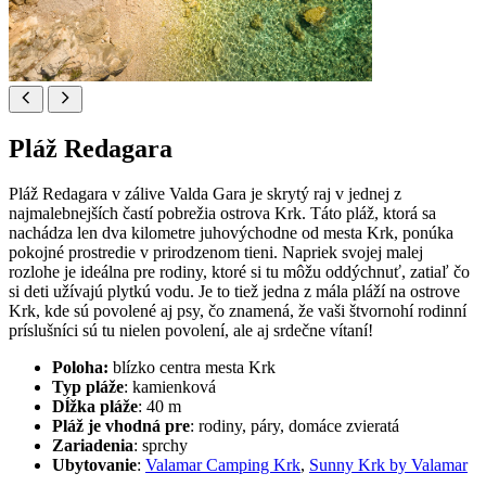
Pláž Redagara
Pláž Redagara v zálive Valda Gara je skrytý raj v jednej z
najmalebnejších častí pobrežia ostrova Krk. Táto pláž, ktorá sa
nachádza len dva kilometre juhovýchodne od mesta Krk, ponúka
pokojné prostredie v prirodzenom tieni. Napriek svojej malej
rozlohe je ideálna pre rodiny, ktoré si tu môžu oddýchnuť, zatiaľ čo
si deti užívajú plytkú vodu. Je to tiež jedna z mála pláží na ostrove
Krk, kde sú povolené aj psy, čo znamená, že vaši štvornohí rodinní
príslušníci sú tu nielen povolení, ale aj srdečne vítaní!
Poloha:
blízko centra mesta Krk
Typ pláže
: kamienková
Dĺžka pláže
: 40 m
Pláž je vhodná pre
: rodiny, páry, domáce zvieratá
Zariadenia
: sprchy
Ubytovanie
:
Valamar Camping Krk
,
Sunny Krk by Valamar