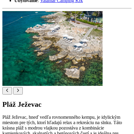
Ubytovanie
:
Valamar Camping Krk
Pláž Ježevac
Pláž Ježevac, hneď vedľa rovnomenného kempu, je idylickým
miestom pre tých, ktorí hľadajú relax a rekreáciu na slnku. Táto
krásna pláž s modrou vlajkou pozostáva z kombinácie
kamienkových, skalnatých a betónových častí a je ideálna pre