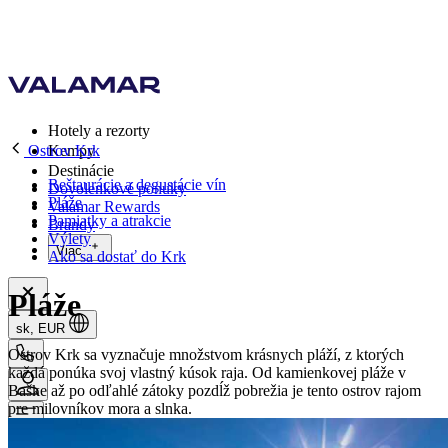
Hotely a rezorty
Ostrov Krk
Kempy
Destinácie
Reštaurácie a degustácie vín
Dovolenkové ponuky
Pláže
Valamar Rewards
Pamiatky a atrakcie
Brandy
Výlety
Viac
Ako sa dostať do Krk
Pláže
sk, EUR
Ostrov Krk sa vyznačuje množstvom krásnych pláží, z ktorých
každá ponúka svoj vlastný kúsok raja. Od kamienkovej pláže v
Baške až po odľahlé zátoky pozdĺž pobrežia je tento ostrov rajom
pre milovníkov mora a slnka.