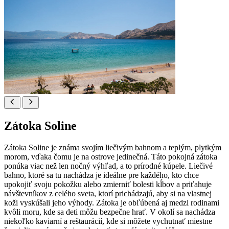
Zátoka Soline
Zátoka Soline je známa svojím liečivým bahnom a teplým, plytkým
morom, vďaka čomu je na ostrove jedinečná. Táto pokojná zátoka
ponúka viac než len nočný výhľad, a to prírodné kúpele. Liečivé
bahno, ktoré sa tu nachádza je ideálne pre každého, kto chce
upokojiť svoju pokožku alebo zmierniť bolesti kĺbov a priťahuje
návštevníkov z celého sveta, ktorí prichádzajú, aby si na vlastnej
koži vyskúšali jeho výhody. Zátoka je obľúbená aj medzi rodinami
kvôli moru, kde sa deti môžu bezpečne hrať. V okolí sa nachádza
niekoľko kaviarní a reštaurácií, kde si môžete vychutnať miestne