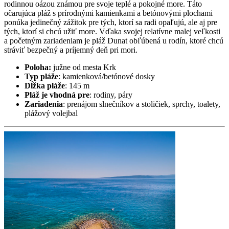
rodinnou oázou známou pre svoje teplé a pokojné more. Táto
očarujúca pláž s prírodnými kamienkami a betónovými plochami
ponúka jedinečný zážitok pre tých, ktorí sa radi opaľujú, ale aj pre
tých, ktorí si chcú užiť more. Vďaka svojej relatívne malej veľkosti
a početným zariadeniam je pláž Dunat obľúbená u rodín, ktoré chcú
stráviť bezpečný a príjemný deň pri mori.
Poloha:
južne od mesta Krk
Typ pláže
: kamienková/betónové dosky
Dĺžka pláže
: 145 m
Pláž je vhodná pre
: rodiny, páry
Zariadenia
: prenájom slnečníkov a stoličiek, sprchy, toalety,
plážový volejbal