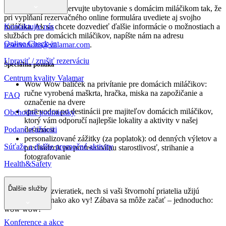
Jednoducho si zarezervujte ubytovanie s domácim miláčikom tak, že
pri vypĺňaní rezervačného online formulára uvediete aj svojho
Kontaktujte nás
miláčika. Ak sa chcete dozvedieť ďalšie informácie o možnostiach a
službách pre domácich miláčikov, napíšte nám na adresu
Online Check-in
reservations@valamar.com
.
Upraviť / zrušiť rezerváciu
Špeciálna ponuka
Centrum kvality Valamar
Wow Wow balíček na privítanie pre domácich miláčikov:
ručne vyrobená maškrta, hračka, miska na zapožičanie a
FAQ
označenie na dvere
sprievodca po destinácii pre majiteľov domácich miláčikov,
Obchodné podmienky
ktorý vám odporučí najlepšie lokality a aktivity v našej
Podaní sťažnosti
destinácii
personalizované zážitky (za poplatok): od denných výletov a
Súťaže a ďalšie promočné aktivity
prechádzok po profesionálnu starostlivosť, strihanie a
fotografovanie
Health&Safety
Ďalšie služby
Milí milovníci zvieratiek, nech si vaši štvornohí priatelia užijú
dovolenku rovnako ako vy! Zábava sa môže začať – jednoducho:
wow wow!
Konference a akce