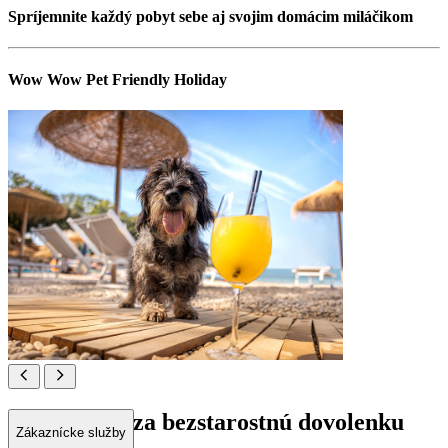
Spríjemnite každý pobyt sebe aj svojim domácim miláčikom
Wow Wow Pet Friendly Holiday
Labka hore za bezstarostnú dovolenku
Zákaznícke služby