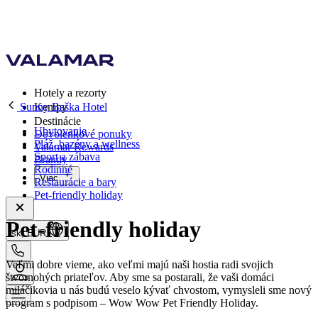
Hotely a rezorty
Sunny Baška Hotel
Kempy
Destinácie
Ubytovanie
Dovolenkové ponuky
Pláž, bazény a wellness
Valamar Rewards
Šport a zábava
Brandy
Rodinné
Viac
Reštaurácie a bary
Pet-friendly holiday
Pet-friendly holiday
sk, EUR
Veľmi dobre vieme, ako veľmi majú naši hostia radi svojich
štvornohých priateľov. Aby sme sa postarali, že vaši domáci
miláčikovia u nás budú veselo kývať chvostom, vymysleli sme nový
program s podpisom – Wow Wow Pet Friendly Holiday.