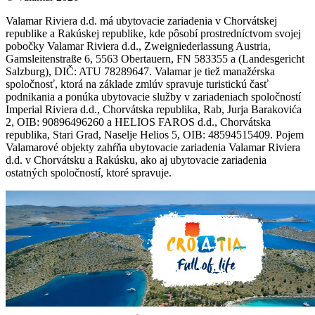
Valamar Riviera d.d. má ubytovacie zariadenia v Chorvátskej
republike a Rakúskej republike, kde pôsobí prostredníctvom svojej
pobočky Valamar Riviera d.d., Zweigniederlassung Austria,
Gamsleitenstraße 6, 5563 Obertauern, FN 583355 a (Landesgericht
Salzburg), DIČ: ATU 78289647. Valamar je tiež manažérska
spoločnosť, ktorá na základe zmlúv spravuje turistickú časť
podnikania a ponúka ubytovacie služby v zariadeniach spoločností
Imperial Riviera d.d., Chorvátska republika, Rab, Jurja Barakovića
2, OIB: 90896496260 a HELIOS FAROS d.d., Chorvátska
republika, Stari Grad, Naselje Helios 5, OIB: 48594515409. Pojem
Valamarové objekty zahŕňa ubytovacie zariadenia Valamar Riviera
d.d. v Chorvátsku a Rakúsku, ako aj ubytovacie zariadenia
ostatných spoločností, ktoré spravuje.